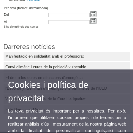
Per data (format: dd/mm/aaaa)
Del
Al
S'ha d'omplir els dos camps
Darreres notícies
Manifestació en solidaritat amb el professorat
Canvi climàtic i cures de la població vulnerable
El dret a les cures en situacions d'emergècia
Cookies i política de
l'Esborrany: Seminari d'Investigacions feministes de l'IUED
privacitat
V Congrés Internacional de la Cura i la Igualtat
Foto-Narratives Migrants
La teva privacitat és important per a nosaltres. Per això,
t'informem que utilitzem cookies pròpies i de tercers per a
realitzar anàlisis d'ús i mesurament de la nostra pàgina web
amb la finalitat de personalitzar continguts,així com