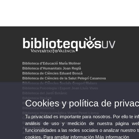
Biblioteca d'Educació María Moliner
Biblioteca d'Humanitats Joan Reglà
Biblioteca de Ciències Eduard Boscà
Biblioteca de Ciències de la Salut Pelegrí Casanova
Biblioteca de Ciències Socials Gregori Maians
Biblioteca Psicologia i Esport Joan Lluís Vives
Biblioteca del Jardí Botànic
Biblioteca Dipòsit
Cookies y política de priva
Biblioteca dipositària de l'ONU (ONUBIB)
Biblioteca Històrica
Biblioteca Historicomèdica Vicent Peset Llorca
Tu privacidad es importante para nosotros. Por ello te i
Cartoteca
análisis de uso y medición de nuestra página web
Biblioteca Campus de Ontinyent
Arxiu Històric
funcionalidades a las redes sociales o analizar nuestro 
Arxiu Intermedi
cookies. Para ampliar información
Más información
Seccions Centrals