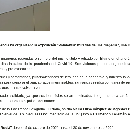
València ha organizado la exposición “Pandemia: miradas de una tragedia”, una 
.
imágenes recogidas en el libro del mismo título y editado por Blume en el año 
 días iniciales de la pandemia del Covid-19. Son visiones personales, inquieta
mo y profesionalidad.
orios y cementerios, principales focos de letalidad de la pandemia, y muestra la vi
as para comprar el pan, abrazos interminables, sanitarios vestidos con trajes de pr
quisiéramos volver a ver.
arácter solidario, ya que sus beneficios serán destinados íntegramente a las fa
emia en diferentes países del mundo.
de la Facultat de Geografia i Història, asistió
María Luisa Vázquez de Agredos 
el Servei de Biblioteques i Documentació de la UV, junto a
Carmenchu Alemán Á
 Reglà”
des del 5 de octubre de 2021 hasta el 30 de noviembre de 2021.