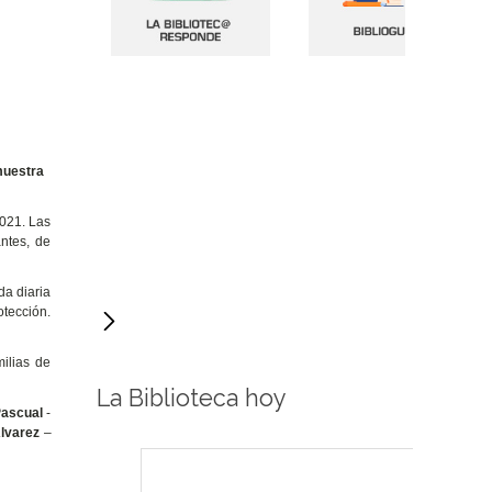
muestra
2021. Las
ntes, de
da diaria
otección.
milias de
La Biblioteca hoy
Pascual
-
lvarez
–