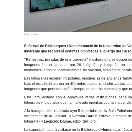
Pandemia
El Servei de Biblioteques i Documentació de la Universitat de 
itinerante que recorrerá distintas bibliotecas a lo largo del curso
“Pandemia: miradas de una tragedia”
mostrará una selección de 
imágenes fueron captadas por 26 fotógrafos y fotógrafas en los
momentos llenos de incertidumbres, de soledad, también de heroís
Las fotografías recorren hospitales, residencias de ancianos, tanat
bajo el estado de alarma en diferentes países: ciudades vacías, col
Imágenes que permanecerán siempre en nuestra memoria y que no 
Este libro, editado con el apoyo de varias instituciones, tiene c
fotógrafas y fotógrafos que han fallecido mientras cubrían la pand
A la inauguración, realizada ayer 5 de octubre en la Sala Palmireno 
vicedecana de la Facultat - y
Victoria García Esteve
-directora d
fotógrafa - y
Leopoldo Blume
, editor del libro.
La exposición podrá visitarse en la
Biblioteca d’Humanitats “Joan