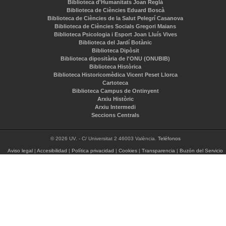
Biblioteca d'Humanitats Joan Reglà
Biblioteca de Ciències Eduard Boscà
Biblioteca de Ciències de la Salut Pelegrí Casanova
Biblioteca de Ciències Socials Gregori Maians
Biblioteca Psicologia i Esport Joan Lluís Vives
Biblioteca del Jardí Botànic
Biblioteca Dipòsit
Biblioteca dipositària de l'ONU (ONUBIB)
Biblioteca Històrica
Biblioteca Historicomèdica Vicent Peset Llorca
Cartoteca
Biblioteca Campus de Ontinyent
Arxiu Històric
Arxiu Intermedi
Seccions Centrals
© 2026 UV. - C/ Universitat 2 46003 València.
Teléfonos
Aviso legal
|
Accesibilidad
|
Política privacidad
|
Cookies
|
Transparencia
|
Buzón del Servicio