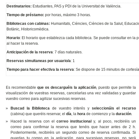
Destinatarios:
Estudiantes, PAS y PDI de la Universitat de València.
Tiempo de préstamo:
por horas, máximo 3 horas.
Bibliotecas con cabinas:
Humanitats, Ciències, Ciències de la Salut, Educació,
Botànic, Historicomèdica.
Horario
: El horario que establezca cada biblioteca. Se puede consultar en la 
al hacer la reserva.
Anticipación de la reserva
: 7 días naturales.
Reservas simultaneas por usuario/a
: 1
Tiempo para hacer efectiva la reserva
: Se dispone de 15 minutos de cortesía
Es recomendable
que os descarguéis la aplicación
, puesto que permite la
visualización de vuestras reservas, cancelarlas una vez validadas y guardar
vuestro correo para agilizar sucesivas reservas.
Buscad la Biblioteca
de vuestro interés y
seleccionáis el recurso
(cabina) que queréis reservar, el
día
, la
hora
de comienzo y la
duración
.
Haced la reserva con el
correo institucional
y, al poco, recibiréis un
correo para confirmar la reserva que tenéis que hacer antes de 2 h.
Posteriormente, recibiréis un segundo correo de reserva confirmada. Si
guardas tu correo en la aplicación, para sucesivas reservas, no será