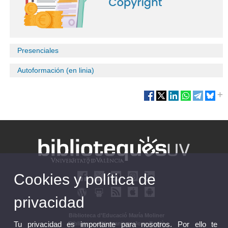
Presenciales
Autoformación (en linia)
Cookies y política de
privacidad
Biblioteca d'Educació María Moliner
Tu privacidad es importante para nosotros. Por ello te
Biblioteca d'Humanitats Joan Reglà