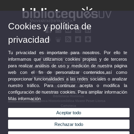
Cookies y política de
privacidad
Tu privacidad es importante para nosotros. Por ello te
Biblioteca d'Educació María Moliner
Biblioteca d'Humanitats Joan Reglà
informamos que utilizamos cookies propias y de terceros
Biblioteca de Ciències Eduard Boscà
para realizar análisis de uso y medición de nuestra página
Biblioteca de Ciències de la Salut Pelegrí Casanova
web con el fin de personalizar contenidos,así como
Biblioteca de Ciències Socials Gregori Maians
Biblioteca Psicologia i Esport Joan Lluís Vives
proporcionar funcionalidades a las redes sociales o analizar
Biblioteca del Jardí Botànic
nuestro tráfico. Para continuar acepta o modifica la
Biblioteca Dipòsit
configuración de nuestras cookies. Para ampliar información
Biblioteca dipositària de l'ONU (ONUBIB)
Biblioteca Històrica
Más información
Biblioteca Historicomèdica Vicent Peset Llorca
Cartoteca
Biblioteca Campus de Ontinyent
Aceptar todo
Arxiu Històric
Arxiu Intermedi
Rechazar todo
Seccions Centrals