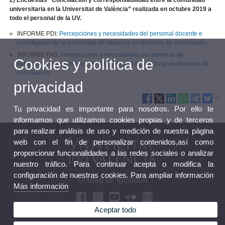
2) Encuestas “Conciliación y corresponsabilidad entre la comunidad
universitaria en la Universitat de València” realizada en octubre 2019 a
todo el personal de la UV.
INFORME PDI:
Percepciones y necesidades del personal docente e
investigador de la Universitat de València en términos de conciliación
.
INFORME PAS:
Percepciones y necesidades del personal de
Cookies y política de
administración y servicios de la Universitat de València en términos de
conciliación
.
privacidad
Tu privacidad es importante para nosotros. Por ello te
informamos que utilizamos cookies propias y de terceros
para realizar análisis de uso y medición de nuestra página
web con el fin de personalizar contenidos,así como
proporcionar funcionalidades a las redes sociales o analizar
nuestro tráfico. Para continuar acepta o modifica la
configuración de nuestras cookies. Para ampliar información
Unidad de Igualdad
Más información
Aceptar todo