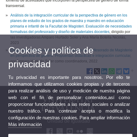
fomento de actividades que incorporen la perspectiva de género de forma
transversal.
Análisis de la integración curricular de la perspectiva de género en los
planes de estudio de los grados de maestra y maestro en educación
primaria e infantil de la Facultat de Magisteri. Evaluación de necesidades
formativas del profesorado y diseño de materiales docentes
, dirigido por
las investigadoras Amparo Hurtado Soler y Ana María Botella Nicolás,
2023
Cookies y política de
Diagnóstico de las necesidades formativas del profesorado de Magisterio
en perspectiva de género. Propuestas didácticas e integración curricular
,
privacidad
por Amparo Hurtado Soler como coordinadora, 2022
Tu privacidad es importante para nosotros. Por ello te
informamos que utilizamos cookies propias y de terceros
para realizar análisis de uso y medición de nuestra página
web con el fin de personalizar contenidos,así como
proporcionar funcionalidades a las redes sociales o analizar
nuestro tráfico. Para continuar acepta o modifica la
configuración de nuestras cookies. Para ampliar información
Unidad de Igualdad
Más información