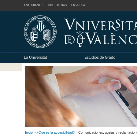
ESTUDIANTES
PDI
PTGAS
EMPRESA
La Universitat
Estudios de Grado
Inicio
>
¿Qué es la accesibilidad?
> Comunicaciones, quejas y reclamacion