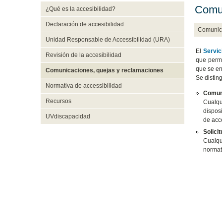
Comun
¿Qué es la accesibilidad?
Declaración de accesibilidad
Comunica
Unidad Responsable de Accessibilidad (URA)
El
Servic
Revisión de la accesibilidad
que permi
que se en
Comunicaciones, quejas y reclamaciones
Se distin
Normativa de accessibilidad
Comuni
Recursos
Cualqu
disposi
UVdiscapacidad
de acce
Solici
​​Cual
normati