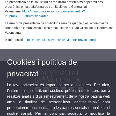
La presentació de la sol·licitud es realitzarà preferentment per mitjans
electrònics en la plataforma de tramitació de la Generalitat
Valenciana:
https://www.gva.es/va/inicio/procedimientos?
id_proc=110938&version=amp
El termini de presentació de sol·licituds serà de
quinze dies
, a comptar de
l'endemà de la publicació d'esta resolució en el Diari Oficial de la Generalitat
Valenciana:
[+ informació:
https://universitats.gva.es/es/gvtalent/convocatoria
]
Cookies i política de
privacitat
La teva privacitat és important per a nosaltres. Per això,
t'informem que utilitzem cookies pròpies i de tercers per a
realitzar anàlisis d'ús i mesurament de la nostra pàgina web
amb la finalitat de personalitzar continguts,així com
proporcionar funcionalitats a les xarxes socials o analitzar el
Seu Electrònica UV
nostre trànsit. Per a continuar accepta o modifica la
Tauler oficial d'anuncis UV