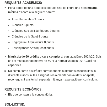
REQUISITS ACADÈMICS:
Per a poder optar a aquestes beques s'ha de tindre una nota
mitjana
mínima
d'acord a la següent barem:
Arts i Humanitats 9 punts
Ciències 8 punts
Ciències Socials i Jurídiques 9 punts
Ciències de la Salut 8 punts
Enginyeria i Arquitectura 8 punts
Ensenyances Artístiques 9 punts
Matrícula de 60 crèdits
o
curs complet
al curs acadèmic 2024/25. Sols
es pot matricular de menys de 60 si la normativa de la UVEG així ho
especifica.
No computaran els crèdits corresponents a diferents especialitats, a
diferents cursos, ni les assignatures o crèdits convalidats, adaptats,
reconeguts, transferits i superats mitjançant avaluació per currículum.
REQUISITS ECONÒMICS:
Els que consten a la convocatòria.
SOL·LICITUD: