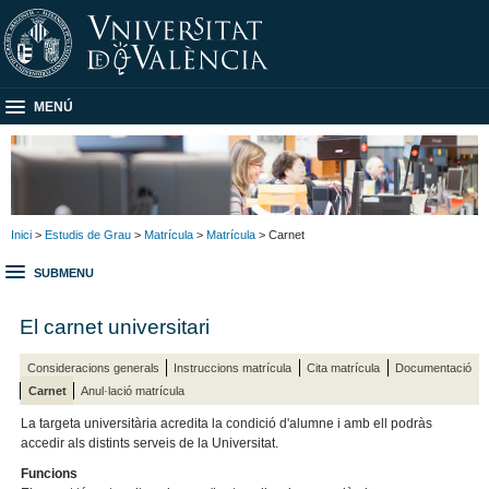
MENÚ
Inici
>
Estudis de Grau
>
Matrícula
>
Matrícula
> Carnet
SUBMENU
El carnet universitari
Consideracions generals
Instruccions matrícula
Cita matrícula
Documentació
Carnet
Anul·lació matrícula
La targeta universitària acredita la condició d'alumne i amb ell podràs
accedir als distints serveis de la Universitat.
Funcions