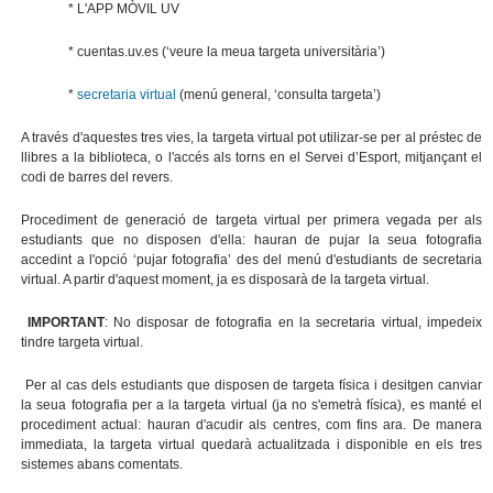
* L'APP MÒVIL UV
* cuentas.uv.es (‘veure la meua targeta universitària’)
*
secretaria virtual
(menú general, ‘consulta targeta’)
A través d'aquestes tres vies, la targeta virtual pot utilizar-se per al préstec de
llibres a la biblioteca, o l'accés als torns en el Servei d’Esport, mitjançant el
codi de barres del revers.
Procediment de generació de targeta virtual per primera vegada per als
estudiants que no disposen d'ella: hauran de pujar la seua fotografia
accedint a l'opció ‘pujar fotografia’ des del menú d'estudiants de secretaria
virtual. A partir d'aquest moment, ja es disposarà de la targeta virtual.
IMPORTANT
: No disposar de fotografia en la secretaria virtual, impedeix
tindre targeta virtual.
Per al cas dels estudiants que disposen de targeta física i desitgen canviar
la seua fotografia per a la targeta virtual (ja no s'emetrà física), es manté el
procediment actual: hauran d'acudir als centres, com fins ara. De manera
immediata, la targeta virtual quedarà actualitzada i disponible en els tres
sistemes abans comentats.