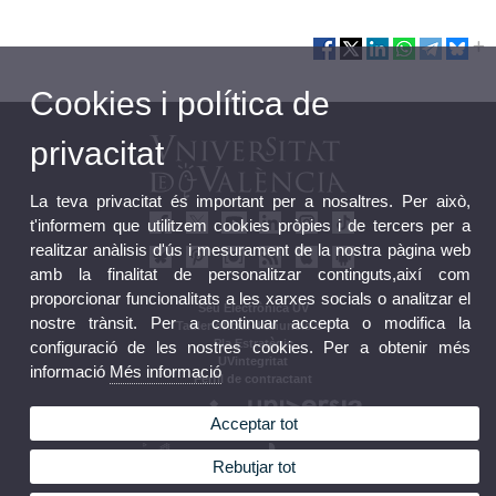
Cookies i política de
privacitat
La teva privacitat és important per a nosaltres. Per això,
t'informem que utilitzem cookies pròpies i de tercers per a
realitzar anàlisis d'ús i mesurament de la nostra pàgina web
amb la finalitat de personalitzar continguts,així com
proporcionar funcionalitats a les xarxes socials o analitzar el
Seu Electrònica UV
nostre trànsit. Per a continuar accepta o modifica la
Tauler oficial d'anuncis UV
Pla Estratègic
configuració de les nostres cookies. Per a obtenir més
UVintegritat
informació
Més informació
Perfil de contractant
Acceptar tot
Rebutjar tot