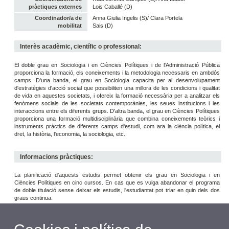
pràctiques externes
Lois Caballé (D)
Coordinador/a de
Anna Giulia Ingelis (S)/ Clara Portela
mobilitat
Sais (D)
Interès acadèmic, científic o professional:
El doble grau en Sociologia i en Ciències Polítiques i de l'Administració Pública
proporciona la formació, els coneixements i la metodologia necessaris en ambdós
camps. D'una banda, el grau en Sociologia capacita per al desenvolupament
d'estratègies d'acció social que possibiliten una millora de les condicions i qualitat
de vida en aquestes societats, i ofereix la formació necessària per a analitzar els
fenòmens socials de les societats contemporànies, les seues institucions i les
interaccions entre els diferents grups. D'altra banda, el grau en Ciències Polítiques
proporciona una formació multidisciplinària que combina coneixements teòrics i
instruments pràctics de diferents camps d'estudi, com ara la ciència política, el
dret, la història, l'economia, la sociologia, etc.
Informacions pràctiques:
La planificació d’aquests estudis permet obtenir els grau en Sociologia i en
Ciències Polítiques en cinc cursos. En cas que es vulga abandonar el programa
de doble titulació sense deixar els estudis, l'estudiantat pot triar en quin dels dos
graus continua.