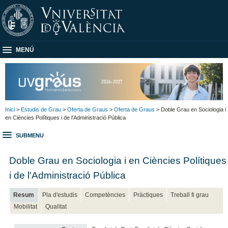
MENÚ
Inici
>
Estudis de Grau
>
Oferta de Graus
>
Oferta de Graus
> Doble Grau en Sociologia i
en Ciències Polítiques i de l'Administració Pública
SUBMENU
Doble Grau en Sociologia i en Ciències Polítiques
i de l'Administració Pública
Resum
Pla d'estudis
Competències
Pràctiques
Treball fi grau
Mobilitat
Qualitat