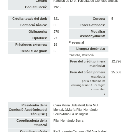
Centre:
Facultat de Dret, Facultat de Ciències Socials
Codi titulació:
1925
Crèdits totals del títol:
321
Cursos:
5
Formació bàsica:
0
Places oferides:
------
Obligatoris:
270
Modalitat
d'ensenyament:
Optatius:
27
Presencial
Pràctiques externes:
18
Llengua docència:
Treball fi de grau:
6
Castellà, Valencià
Preu del crèdit primera
12.79€
matrícula:
Preu del crèdit primera
25.58€
matrícula
per a estudiantat
estranger no UE ni règim
comunitari
:
President/a de la
Clara Viana Ballester/Elena Mut
Comissió Acadèmica del
Montalvá/María Pilar Hernándo
Títol (CAT)
Serra/Anna Giulia Ingelis
Coordinador/a de la
Pilar Hernándo Serra
titulació
Coordinador/a de
Raúl Lorente Campos (S)/ Ana Isabel