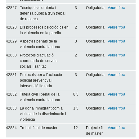
42827
Tècniques d'oratòria i
3
Obligatòria
Veure fitxa
defensa pública d'un treball
de recerca
42828
Els processos psicològics en
2
Obligatòria
Veure fitxa
la violència en la parella
42829
Aspectes penals de la
3
Obligatòria
Veure fitxa
violència contra la dona
42830
Protocols d'actuació
2
Obligatòria
Veure fitxa
coordinada de serveis
socials i sanitat
42831
Protocols per a l'actuació
3
Obligatòria
Veure fitxa
policial preventiva i
intervenció lletrada
42832
Tutela civil i penal de la
8.5
Obligatòria
Veure fitxa
violència contra la dona
42833
La dona immigrant com a
1.5
Obligatòria
Veure fitxa
víctima de la discriminació i
violència
42834
Treball final de màster
12
Projecte fi
Veure fitxa
de màster