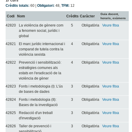
1r curs
Crèdits totals:
60 |
Obligatori:
48
,
TFM:
12
Guia docent,
Codi
Nom
Crèdits
Caràcter
horaris, exàmens
42820
La violència de gènere com
5
Obligatòria
Veure fitxa
a fenomen social, jurídic i
global
42821
El marc jurídic internacional i
4
Obligatòria
Veure fitxa
comparat de tutela contra la
violència sexista
42822
Prevenció i sensibilització:
4
Obligatòria
Veure fitxa
estratègies comunes als
estats en l'eradicació de la
violència de gèner
42823
Fonts i metodologia (I): L'ús
3
Obligatòria
Veure fitxa
de bases de dades
42824
Fonts i metodologia (II):
3
Obligatòria
Veure fitxa
Bases de la investigació
42825
Redacció d'un treball
3
Obligatòria
Veure fitxa
d'investigació
42826
Taller de prevenció i
3
Obligatòria
Veure fitxa
sensibilització