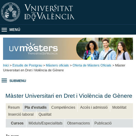
MENÚ
Inici
>
Estudis de Postgrau
>
Màsters oficials
>
Oferta de Màsters Oficials
> Màster
Universitari en Dret i Violència de Gènere
SUBMENU
Màster Universitari en Dret i Violència de Gènere
Resum
Pla d'estudis
Competències
Accés i admissió
Mobilitat
Inserció laboral
Qualitat
Cursos
Mòduls/Especialitats
Observacions
Publicació