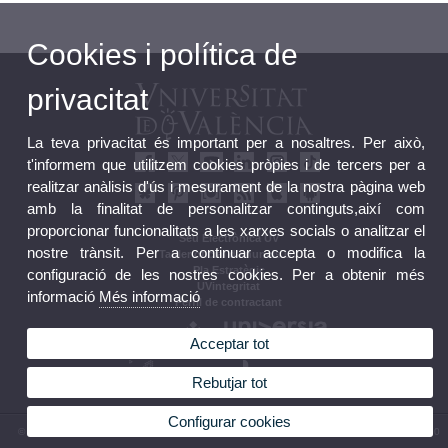
Cookies i política de
privacitat
La teva privacitat és important per a nosaltres. Per això,
t'informem que utilitzem cookies pròpies i de tercers per a
realitzar anàlisis d'ús i mesurament de la nostra pàgina web
amb la finalitat de personalitzar continguts,així com
proporcionar funcionalitats a les xarxes socials o analitzar el
Seu Electrònica UV
nostre trànsit. Per a continuar accepta o modifica la
Tauler oficial d'anuncis UV
Pla Estratègic
configuració de les nostres cookies. Per a obtenir més
UVintegritat
informació
Més informació
Perfil de contractant
Acceptar tot
Rebutjar tot
Configurar cookies
© 2026 UV. - Av. Blasco Ibáñez, 13. 46010 València. Espanya. Tel. UV: (+34) 963 86 41 00