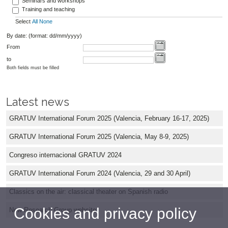
Seminars and workshops
Training and teaching
Select
All
None
By date: (format: dd/mm/yyyy)
From
to
Both fields must be filled
Latest news
GRATUV International Forum 2025 (Valencia, February 16-17, 2025)
GRATUV International Forum 2025 (Valencia, May 8-9, 2025)
Congreso internacional GRATUV 2024
GRATUV International Forum 2024 (Valencia, 29 and 30 April)
Classics on the air: classical theater on Spanish radio
Cookies and privacy policy
New Research Group website