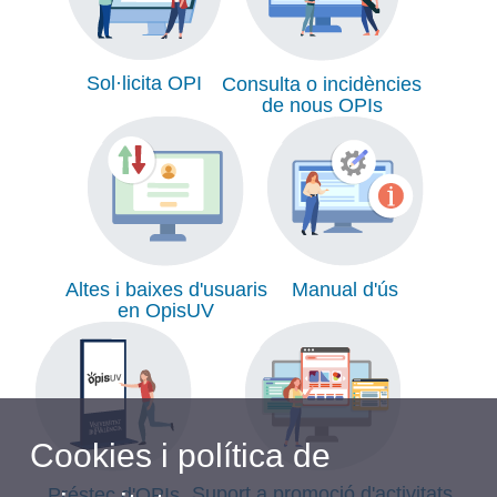
Sol·licita OPI
Consulta o incidències
de nous OPIs
Altes i baixes d'usuaris
Manual d'ús
en OpisUV
Cookies i política de
Suport a promoció d'activitats
Préstec d'OPIs