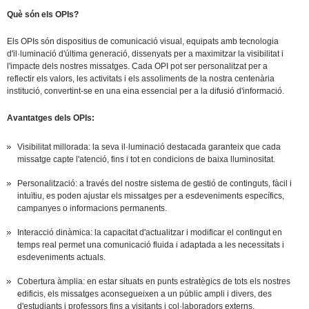
Què són els OPIs?
Els OPIs són dispositius de comunicació visual, equipats amb tecnologia
d'il·luminació d'última generació, dissenyats per a maximitzar la visibilitat i
l'impacte dels nostres missatges. Cada OPI pot ser personalitzat per a
reflectir els valors, les activitats i els assoliments de la nostra centenària
institució, convertint-se en una eina essencial per a la difusió d'informació.
Avantatges dels OPIs:
Visibilitat millorada: la seva il·luminació destacada garanteix que cada
missatge capte l'atenció, fins i tot en condicions de baixa lluminositat.
Personalització: a través del nostre sistema de gestió de continguts, fàcil i
intuïtiu, es poden ajustar els missatges per a esdeveniments específics,
campanyes o informacions permanents.
Interacció dinàmica: la capacitat d'actualitzar i modificar el contingut en
temps real permet una comunicació fluida i adaptada a les necessitats i
esdeveniments actuals.
Cobertura àmplia: en estar situats en punts estratègics de tots els nostres
edificis, els missatges aconsegueixen a un públic ampli i divers, des
d'estudiants i professors fins a visitants i col·laboradors externs.