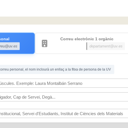
sonal
Correu electrònic 1 orgànic
rreu@uv.es
departament@uv.es
 correu personal, el nom inclourà un enllaç a la fitxa de persona de la UV