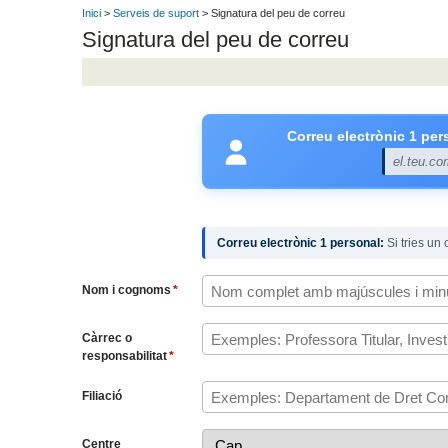
Inici
>
Serveis de suport
> Signatura del peu de correu
Signatura del peu de correu
Correu electrònic 1 per
el.teu.co
Correu electrònic 1 personal:
Si tries un
Nom i cognoms
*
Càrrec o
responsabilitat
*
Filiació
Centre