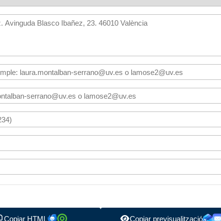
Copiar HTML
Copiar previsualització