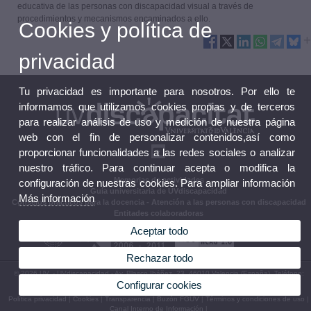
educativa de las personas con discapacidad visual a través de
procedimientos y mecanismos encaminados a ello.
Cookies y política de
privacidad
Tu privacidad es importante para nosotros. Por ello te
informamos que utilizamos cookies propias y de terceros
para realizar análisis de uso y medición de nuestra página
web con el fin de personalizar contenidos,así como
proporcionar funcionalidades a las redes sociales o analizar
nuestro tráfico. Para continuar acepta o modifica la
Memorias de actividades
configuración de nuestras cookies. Para ampliar información
Guía universitaria de UVdiscapacidad
Más información
Consejos prácticos para la docencia - Atención a las personas con discapacidad
Entitades colaboradoras
Aceptar todo
Rechazar todo
© 2026 UV. - UVdiscapacidad - Av. Blasco Ibáñez, 23. 46010 Valencia (España). Teléfono:
(+34) 963 983 426
Configurar cookies
Política privacidad
|
Cookies
|
Transparencia
|
Buzón FGUV
|
Términos y condiciones de uso
|
Canal Interno de Información
|