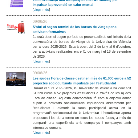
impulsar la prevenció en salut mental
[
Llegir més
]
09/06/26
S’obri el segon termini de les borses de viatge per a
activitats formatives
Ja està obert el segon període de presentació de sol·licituds de la
convocatòria de borses de viatge de la Universitat de València
per al curs 2025-2026. Estarà obert del 2 de juny al 6 d’octubre,
per a activitats realitzades entre l’1 de març i el 18 de setembre
de 2026.
[
Llegir més
]
09/06/26
Les ajudes Fora de classe destinen més de 61.000 euros a 52
projectes socioculturals impulsats per l’estudiantat
Durant el curs 2025-2026, la Universitat de València ha concedit
61.220 euros a 52 projectes d’estudiants a través de les ajudes
Fora de classe. Aquesta convocatòria té com a objectiu donar
suport a activitats socioculturals impulsades directament per
l’estudiantat i afavorir la seua participació activa en la
programació sociocultural de la Universitat. L’estudiantat aporta
propostes i les du a terme en totes les seues fases, a més de
compartir una experiència amb companys i companyes amb
interessos comuns.
[
Llegir més
]