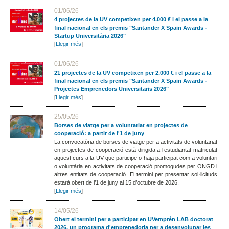
01/06/26
4 projectes de la UV competixen per 4.000 € i el passe a la
final nacional en els premis "Santander X Spain Awards -
Startup Universitària 2026"
[
Llegir més
]
01/06/26
21 projectes de la UV competixen per 2.000 € i el passe a la
final nacional en els premis "Santander X Spain Awards -
Projectes Emprenedors Universitaris 2026"
[
Llegir més
]
25/05/26
Borses de viatge per a voluntariat en projectes de
cooperació: a partir de l'1 de juny
La convocatòria de borses de viatge per a activitats de voluntariat
en projectes de cooperació està dirigida a l’estudiantat matriculat
aquest curs a la UV que participe o haja participat com a voluntari
o voluntària en activitats de cooperació promogudes per ONGD i
altres entitats de cooperació. El termini per presentar sol·licituds
estarà obert de l’1 de juny al 15 d’octubre de 2026.
[
Llegir més
]
14/05/26
Obert el termini per a participar en UVemprén LAB doctorat
2026, un programa d'emprenedoria per a desenvolupar les