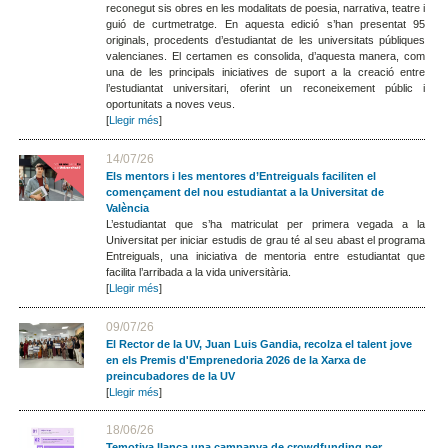
reconegut sis obres en les modalitats de poesia, narrativa, teatre i
guió de curtmetratge. En aquesta edició s’han presentat 95
originals, procedents d’estudiantat de les universitats públiques
valencianes. El certamen es consolida, d’aquesta manera, com
una de les principals iniciatives de suport a la creació entre
l’estudiantat universitari, oferint un reconeixement públic i
oportunitats a noves veus.
[
Llegir més
]
14/07/26
Els mentors i les mentores d’Entreiguals faciliten el
començament del nou estudiantat a la Universitat de
València
L’estudiantat que s’ha matriculat per primera vegada a la
Universitat per iniciar estudis de grau té al seu abast el programa
Entreiguals, una iniciativa de mentoria entre estudiantat que
facilita l’arribada a la vida universitària.
[
Llegir més
]
09/07/26
El Rector de la UV, Juan Luis Gandia, recolza el talent jove
en els Premis d'Emprenedoria 2026 de la Xarxa de
preincubadores de la UV
[
Llegir més
]
18/06/26
Temotiva llança una campanya de crowdfunding per