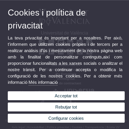
Cookies i política de
privacitat
Universitat de València
La teva privacitat és important per a nosaltres. Per això,
t'informem que utilitzem cookies pròpies i de tercers per a
realitzar anàlisis d'ús i mesurament de la nostra pàgina web
amb la finalitat de personalitzar continguts,així com
proporcionar funcionalitats a les xarxes socials o analitzar el
Seu Electrònica UV
nostre trànsit. Per a continuar accepta o modifica la
Tauler oficial d'anuncis UV
Pla Estratègic
configuració de les nostres cookies. Per a obtenir més
UVintegritat
informació
Més informació
Perfil de contractant
Acceptar tot
Rebutjar tot
Configurar cookies
© 2026 UV. - Av. Blasco Ibáñez, 13. 46010 València. Espanya. Tel. UV: (+34) 963 86 41 00
Avís legal
|
Accessibilitat
|
Política privacitat
|
Cookies
|
Transparència
|
Bústia UV