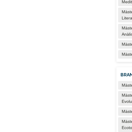
Medit
Màste
Liter
Màste
Anàlis
Màste
Màste
BRAN
Màste
Màste
Evolu
Màste
Màste
Ecoto