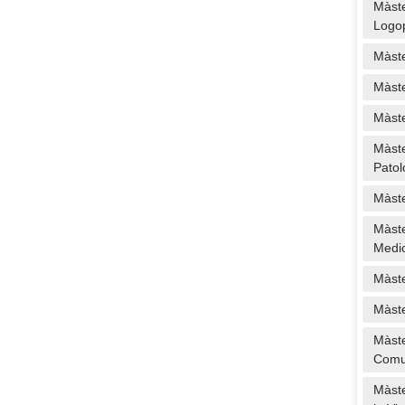
Màste
Logo
Màste
Màste
Màste
Màste
Patol
Màste
Màste
Medi
Màste
Màste
Màste
Comun
Màste