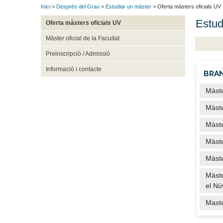
Inici
>
Després del Grau
>
Estudiar un màster
> Oferta màsters oficials UV
Estud
Oferta màsters oficials UV
Màster oficial de la Facultat
Preinscripció / Admissió
Informació i contacte
BRAN
Màste
Màste
Màste
Màste
Màste
Màste
el Nú
Maste