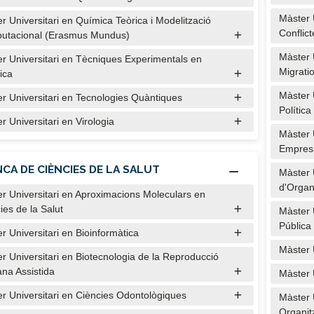
Màster U
r Universitari en Química Teòrica i Modelització
Conflict
utacional (Erasmus Mundus)
Màster 
r Universitari en Tècniques Experimentals en
Migrati
ica
Màster 
r Universitari en Tecnologies Quàntiques
Polític
r Universitari en Virologia
Màster 
Empresa
CA DE CIÈNCIES DE LA SALUT
Màster U
d'Organ
r Universitari en Aproximacions Moleculars en
ies de la Salut
Màster 
Pública
r Universitari en Bioinformàtica
Màster 
r Universitari en Biotecnologia de la Reproducció
na Assistida
Màster 
r Universitari en Ciències Odontològiques
Màster U
Organit