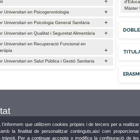
ió
d'Educa
Màster 
r Universitari en Psicogerontologia
r Universitari en Psicologia General Sanitària
DOBLE
r Universitari en Qualitat i Seguretat Alimentària
r Universitari en Recuperació Funcional en
teràpia
TITUL
r Universitari en Salut Pública i Gestió Sanitaria
ERASM
tat
, t'informem que utilitzem cookies pròpies i de tercers per a realitzar
mb la finalitat de personalitzar continguts,així com proporcionar
e trànsit. Per a continuar accepta o modifica la configuració de les
orals i Recursos Humans