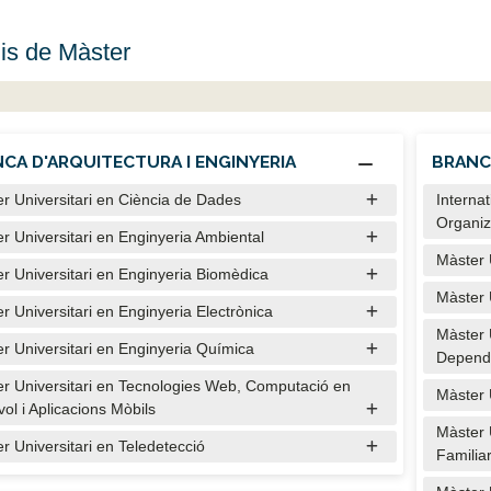
is de Màster
CA D'ARQUITECTURA I ENGINYERIA
BRANCA
r Universitari en Ciència de Dades
Interna
Organiz
r Universitari en Enginyeria Ambiental
Màster U
r Universitari en Enginyeria Biomèdica
Màster 
r Universitari en Enginyeria Electrònica
Màster U
r Universitari en Enginyeria Química
Depend
r Universitari en Tecnologies Web, Computació en
Màster 
vol i Aplicacions Mòbils
Màster 
r Universitari en Teledetecció
Familia