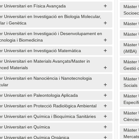
r Universitari en Física Avançada
Màster 
Socioe
r Universitari en Investigació en Biologia Molecular,
ular i Genètica
Màster U
r Universitari en Investigació i Desenvolupament en
Màster U
cnologia i Biomedicina
Màster 
r Universitari en Investigació Matemàtica
(iMBA)
r Universitari en Materials Avançats/Master in
Máster 
ced Materials
Gestió 
r Universitari en Nanociència i Nanotecnologia
Màster 
ular
Socials
r Universitari en Paleontologia Aplicada
Màster 
Específ
r Universitari en Protecció Radiològica Ambiental
Màster U
r Universitari en Química i Bioquímica Sanitàries
Ciències
r Universitari en Química
Màster 
Mercat
r Universitari en Química Orgànica