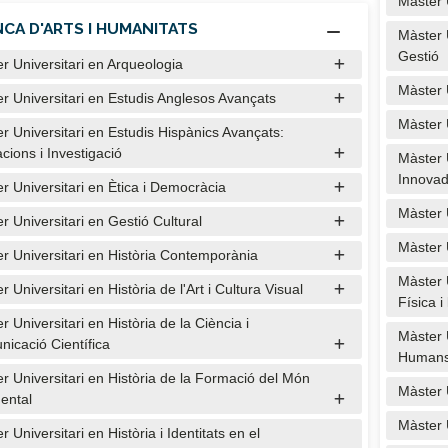
Màster 
CA D'ARTS I HUMANITATS
Màster U
Gestió
r Universitari en Arqueologia
Màster 
r Universitari en Estudis Anglesos Avançats
Màster 
r Universitari en Estudis Hispànics Avançats:
acions i Investigació
Màster 
Innova
r Universitari en Ètica i Democràcia
Màster 
r Universitari en Gestió Cultural
Màster 
r Universitari en Història Contemporània
Màster U
r Universitari en Història de l'Art i Cultura Visual
Física i
r Universitari en Història de la Ciència i
Màster 
icació Científica
Human
r Universitari en Història de la Formació del Món
Màster U
ental
Màster 
r Universitari en Història i Identitats en el