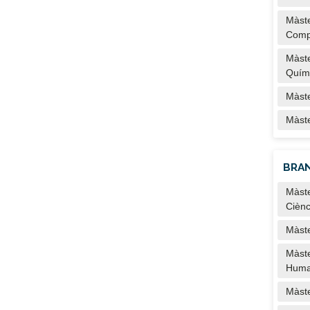
Màste
Comp
Màste
Quím
Màste
Màste
BRAN
Màste
Ciènc
Màste
Màste
Huma
Màste