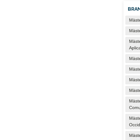
BRAN
Màste
Màste
Màste
Aplic
Màste
Màste
Màste
Màste
Màste
Comun
Màste
Occid
Màste