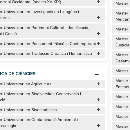
errani Occidental (segles XV-XIX)
Màster 
r Universitari en Investigació en Llengües i
Màster 
atures
Mercanti
r Universitari en Patrimoni Cultural: Identificació,
Màster 
i i Gestió
Màster 
r Universitari en Pensament Filosòfic Contemporani
Justícia
r Universitari en Traducció Creativa i Humanística
Màster 
Desenv
Màster 
CA DE CIÈNCIES
Màster 
r Universitari en Aqüicultura
Entitats
r Universitari en Biodiversitat: Conservació i
Màster 
ció
Màster 
r Universitari en Bioestadística
Màster 
r Universitari en Contaminació Ambiental i
xicologia
Màster 