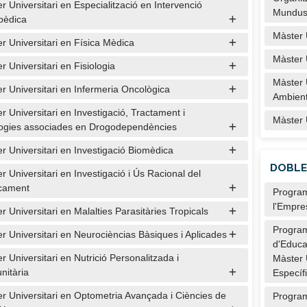
r Universitari en Especialització en Intervenció
Mundus
pèdica
Màster 
r Universitari en Física Mèdica
Màster U
r Universitari en Fisiologia
Màster 
r Universitari en Infermeria Oncològica
Ambient 
r Universitari en Investigació, Tractament i
Màster U
ogies associades en Drogodependències
r Universitari en Investigació Biomèdica
DOBLE
r Universitari en Investigació i Ús Racional del
cament
Program
l'Empre
r Universitari en Malalties Parasitàries Tropicals
Program
r Universitari en Neurocièncias Bàsiques i Aplicades
d'Educa
r Universitari en Nutrició Personalitzada i
Màster 
itària
Específ
r Universitari en Optometria Avançada i Ciències de
Program