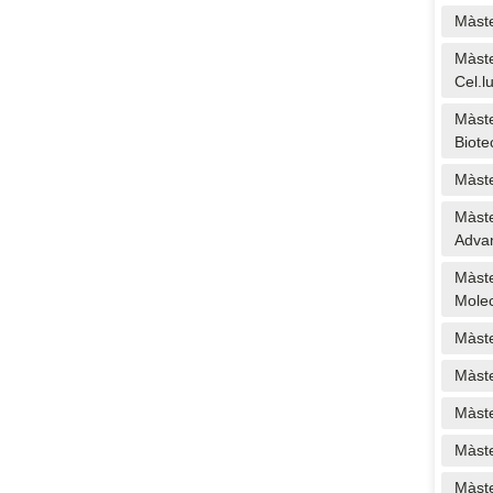
Màste
Màste
Cel.l
Màste
Biote
Màste
Màste
Advan
Màste
Molec
Màste
Màste
Màste
Màste
Màste