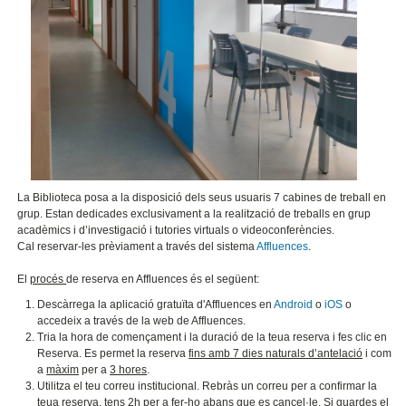
La Biblioteca posa a la disposició dels seus usuaris 7 cabines de treball en
grup. Estan dedicades exclusivament a la realització de treballs en grup
acadèmics i d’investigació i tutories virtuals o videoconferències.
Cal reservar-les prèviament a través del sistema
Affluences
.
El
procés
de reserva en Affluences és el següent:
Descàrrega la aplicació gratuïta d'Affluences en
Android
o
iOS
o
accedeix a través de la web de Affluences.
Tria la hora de començament i la duració de la teua reserva i fes clic en
Reserva. Es permet la reserva
fins amb 7 dies naturals d’antelació
i com
a
màxim
per a
3 hores
.
Utilitza el teu correu institucional. Rebràs un correu per a confirmar la
teua reserva, tens 2h per a fer-ho abans que es cancel·le. Si guardes el