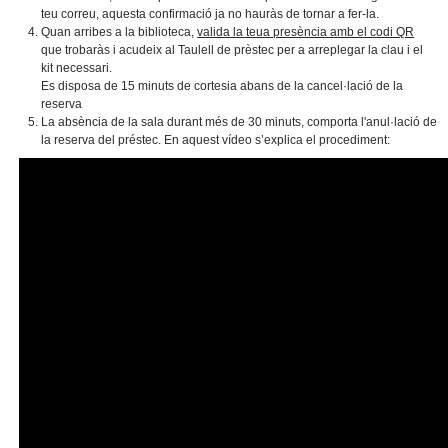
teu correu, aquesta confirmació ja no hauràs de tornar a fer-la.
Quan arribes a la biblioteca,
valida la teua presència amb el codi QR
que trobaràs i acudeix al Taulell de prèstec per a arreplegar la clau i el
kit necessari.
Es disposa de 15 minuts de cortesia abans de la cancel·lació de la
reserva
La absència de la sala durant més de 30 minuts, comporta l'anul·lació de
la reserva del préstec. En aquest vídeo s’explica el procediment: