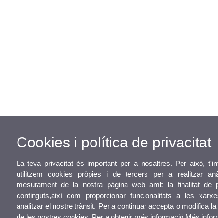
Cookies i política de privacitat
La teva privacitat és important per a nosaltres. Per això, t'
utilitzem cookies pròpies i de tercers per a realitzar anà
mesurament de la nostra pàgina web amb la finalitat de pe
continguts,així com proporcionar funcionalitats a les xarx
analitzar el nostre trànsit. Per a continuar accepta o modifica la
de les nostres cookies. Per a obtenir més informació
Més infor