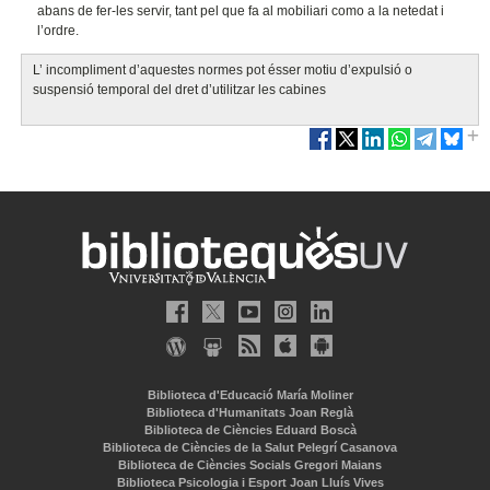
abans de fer-les servir, tant pel que fa al mobiliari como a la netedat i
l’ordre.
L’ incompliment d’aquestes normes pot ésser motiu d’expulsió o
suspensió temporal del dret d’utilitzar les cabines
Biblioteca d'Educació María Moliner
Biblioteca d'Humanitats Joan Reglà
Biblioteca de Ciències Eduard Boscà
Biblioteca de Ciències de la Salut Pelegrí Casanova
Biblioteca de Ciències Socials Gregori Maians
Biblioteca Psicologia i Esport Joan Lluís Vives