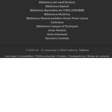
Biblioteca del Jardí Botànic
Biblioteca Dipòsit
Biblioteca dipositària de l'ONU (ONUBIB)
Biblioteca Històrica
Biblioteca Historicomèdica Vicent Peset Llorca
Cartoteca
Biblioteca Campus d'Ontinyent
Arxiu Històric
Arxiu Intermedi
Seccions Centrals
© 2026 UV. - C/ Universitat 2 46003 València.
Telèfons
Avís legal
|
Accessibilitat
|
Política privacitat
|
Cookies
|
Transparència
|
Bústia de contacte