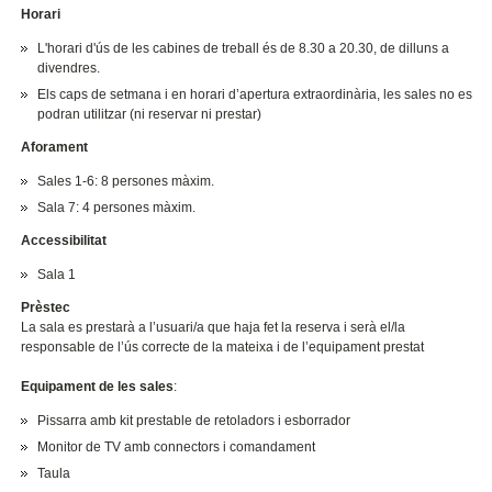
Horari
L'horari d'ús de les cabines de treball és de 8.30 a 20.30, de dilluns a
divendres.
Els caps de setmana i en horari d’apertura extraordinària, les sales no es
podran utilitzar (ni reservar ni prestar)
Aforament
Sales 1-6: 8 persones màxim.
Sala 7: 4 persones màxim.
Accessibilitat
Sala 1
Prèstec
La sala es prestarà a l’usuari/a que haja fet la reserva i serà el/la
responsable de l’ús correcte de la mateixa i de l’equipament prestat
Equipament de les sales
:
Pissarra amb kit prestable de retoladors i esborrador
Monitor de TV amb connectors i comandament
Taula