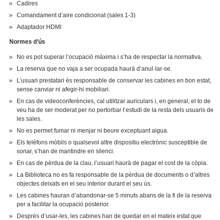
Cadires
Comandament d’aire condicionat (sales 1-3)
Adaptador HDMI
Normes d’ús
No es pot superar l’ocupació màxima i s’ha de respectar la normativa.
La reserva que no vaja a ser ocupada haurà d’anul·lar-se.
L’usuari prestatari és responsable de conservar les cabines en bon estat,
sense canviar ni afegir-hi mobiliari.
En cas de videoconferències, cal utilitzar auriculars i, en general, el to de
veu ha de ser moderat per no pertorbar l’estudi de la resta dels usuaris de
les sales.
No es permet fumar ni menjar ni beure exceptuant aigua.
Els telèfons mòbils o qualsevol altre dispositiu electrònic susceptible de
sonar, s’han de mantindre en silenci.
En cas de pèrdua de la clau, l’usuari haurà de pagar el cost de la còpia.
La Biblioteca no es fa responsable de la pèrdua de documents o d’altres
objectes deixats en el seu interior durant el seu ús.
Les cabines hauran d’abandonar-se 5 minuts abans de la fi de la reserva
per a facilitar la ocupació posterior.
Després d’usar-les, les cabines han de quedar en el mateix estat que