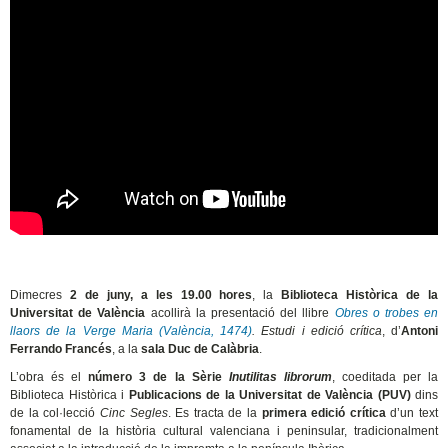
Dimecres
2 de juny, a les 19.00 hores
, la
Biblioteca Històrica de la
Universitat de València
acollirà la presentació del llibre
Obres o trobes en
llaors de la Verge Maria (València, 1474)
. Estudi i edició crítica
, d’
Antoni
Ferrando Francés
, a la
sala Duc de Calàbria
.
L’obra és el
número 3 de la Sèrie
Inutilitas librorum
, coeditada per la
Biblioteca Històrica i
Publicacions de la Universitat de València (PUV)
dins
de la col·lecció
Cinc Segles
. Es tracta de la
primera edició crítica
d’un text
fonamental de la història cultural valenciana i peninsular, tradicionalment