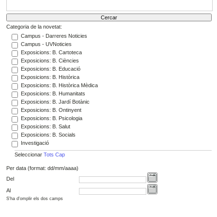
Categoria de la novetat:
Campus - Darreres Noticies
Campus - UVNoticies
Exposicions: B. Cartoteca
Exposicions: B. Ciències
Exposicions: B. Educació
Exposicions: B. Històrica
Exposicions: B. Històrica Mèdica
Exposicions: B. Humanitats
Exposicions: B. Jardí Botànic
Exposicions: B. Ontinyent
Exposicions: B. Psicologia
Exposicions: B. Salut
Exposicions: B. Socials
Investigació
Seleccionar
Tots
Cap
Per data (format: dd/mm/aaaa)
Del
Al
S'ha d'omplir els dos camps