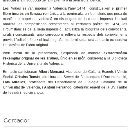
associat a la introducció de la impremta a la península Ibèrica.
Les
Trobes
es van imprimir a València l’any 1474 i constitueixen el
primer
llibre imprés en llengua romànica a la península
, un fet històric que posa de
manifest el paper del
valencià
en els orígens de la cultura impresa. L’estudi
analitza les composicions presentades al certamen poètic de 1474, les
circumstàncies de la seua impressió i actualitza la biografia dels convocants,
jurats i concursants, amb correccions rellevants respecte dels coneixements
previs. L’edició ofereix el text en grafia modernitzada, una anotació exhaustiva
i el facsímil de l’obra original.
Amb motiu de la presentació, s’exposarà de manera
extraordinària
l’exemplar original de les
Trobes
,
únic en el món
, conservat a la Biblioteca
Històrica de la Universitat de València.
En l’acte participaran
Albert Moncusí
, vicerector de Cultura, Esports i Vincle
Social;
Cristina Tomás
, directora del Servei de Biblioteques i Documentació;
Laia Miralles
, professora del Departament de Filologia Catalana de la
Universitat de València, i
Antoni Ferrando
, catedràtic emèrit de la UV i autor
de l’estudi i l’edició crítica.
Cercador