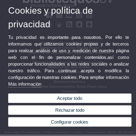
Cookies y política de
privacidad
Tu privacidad es importante para nosotros. Por ello te
Biblioteca d'Educació María Moliner
Biblioteca d'Humanitats Joan Reglà
informamos que utilizamos cookies propias y de terceros
Biblioteca de Ciències Eduard Boscà
para realizar análisis de uso y medición de nuestra página
Biblioteca de Ciències de la Salut Pelegrí Casanova
web con el fin de personalizar contenidos,así como
Biblioteca de Ciències Socials Gregori Maians
Biblioteca Psicologia i Esport Joan Lluís Vives
proporcionar funcionalidades a las redes sociales o analizar
Biblioteca del Jardí Botànic
nuestro tráfico. Para continuar acepta o modifica la
Biblioteca Dipòsit
configuración de nuestras cookies. Para ampliar información
Biblioteca dipositària de l'ONU (ONUBIB)
Biblioteca Històrica
Más información
Biblioteca Historicomèdica Vicent Peset Llorca
Cartoteca
Biblioteca Campus de Ontinyent
Aceptar todo
Arxiu Històric
Arxiu Intermedi
Rechazar todo
Seccions Centrals
Configurar cookies
© 2026 UV. - C/ Universitat 2 46003 València.
Teléfonos
Aviso legal
|
Accesibilidad
|
Política privacidad
|
Cookies
|
Transparencia
|
Buzón del Servicio