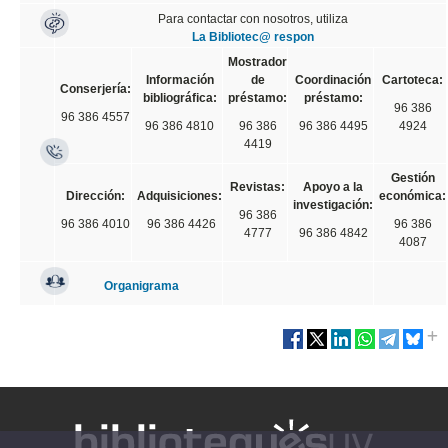
Para contactar con nosotros, utiliza
La Bibliotec@ respon
Mostrador
Información
de
Coordinación
Cartoteca:
Conserjería:
bibliográfica:
préstamo:
préstamo:
96 386
96 386 4557
96 386 4810
96 386
96 386 4495
4924
4419
Gestión
Revistas:
Apoyo a la
Dirección:
Adquisiciones:
económica:
investigación:
96 386
96 386 4010
96 386 4426
96 386
4777
96 386 4842
4087
Organigrama