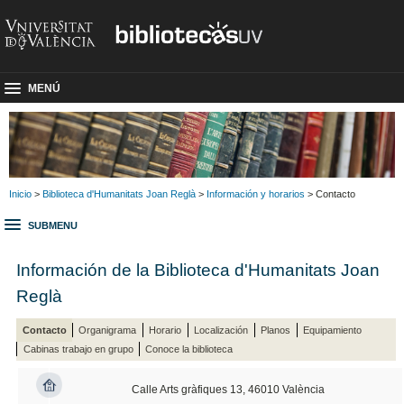
MENÚ
Inicio
>
Biblioteca d'Humanitats Joan Reglà
>
Información y horarios
> Contacto
SUBMENU
Información de la Biblioteca d'Humanitats Joan
Reglà
Contacto
Organigrama
Horario
Localización
Planos
Equipamiento
Cabinas trabajo en grupo
Conoce la biblioteca
Calle Arts gràfiques 13, 46010 València