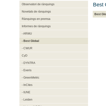
Best 
Observatori de rànquings
Novetats de rànquings
Best Glo
Rànquings en premsa
Informes de rànquings
- ARWU
- Best Global
- CWUR
CyD
- DYNTRA
- Everis
- GreenMetric
- InCites
- IUNE
- Leiden