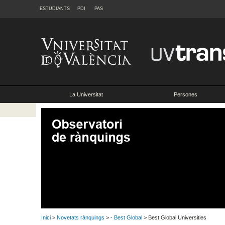
ESTUDIANTS
PDI
PAS
La Universitat
Persones
Inici
>
Novetats rànquings
>
- Best Global
> Best Global Universities