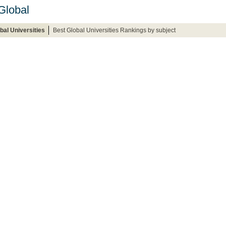
Global
bal Universities
Best Global Universities Rankings by subject