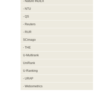
- Nature INDEX
- NTU
- QS
- Reuters
- RUR
SCimago
- THE
U-Multirank
UniRank
U-Ranking
- URAP
- Webometrics