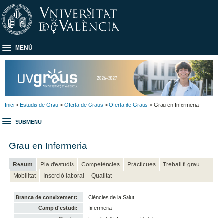
MENÚ
Inici
>
Estudis de Grau
>
Oferta de Graus
>
Oferta de Graus
> Grau en Infermeria
SUBMENU
Grau en Infermeria
Resum
Pla d'estudis
Competències
Pràctiques
Treball fi grau
Mobilitat
Inserció laboral
Qualitat
Branca de coneixement:
Ciències de la Salut
Camp d'estudi:
Infermeria