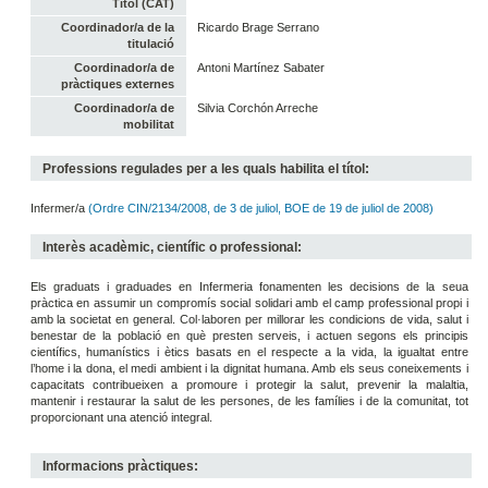
Títol (CAT)
Coordinador/a de la
Ricardo Brage Serrano
titulació
Coordinador/a de
Antoni Martínez Sabater
pràctiques externes
Coordinador/a de
Silvia Corchón Arreche
mobilitat
Professions regulades per a les quals habilita el títol:
Infermer/a
(Ordre CIN/2134/2008, de 3 de juliol, BOE de 19 de juliol de 2008)
Interès acadèmic, científic o professional:
Els graduats i graduades en Infermeria fonamenten les decisions de la seua
pràctica en assumir un compromís social solidari amb el camp professional propi i
amb la societat en general. Col·laboren per millorar les condicions de vida, salut i
benestar de la població en què presten serveis, i actuen segons els principis
científics, humanístics i ètics basats en el respecte a la vida, la igualtat entre
l’home i la dona, el medi ambient i la dignitat humana. Amb els seus coneixements i
capacitats contribueixen a promoure i protegir la salut, prevenir la malaltia,
mantenir i restaurar la salut de les persones, de les famílies i de la comunitat, tot
proporcionant una atenció integral.
Informacions pràctiques: