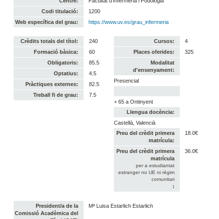
Centre:
Facultat d'Infermeria i Podologia
Codi titulació:
1200
Web específica del grau:
https://www.uv.es/grau_infermeria
Crèdits totals del títol:
240
Cursos:
4
Formació bàsica:
60
Places oferides:
325
Obligatoris:
85.5
Modalitat
d'ensenyament:
Optatius:
4.5
Presencial
Pràctiques externes:
82.5
Treball fi de grau:
7.5
+ 65 a Ontinyent
Llengua docència:
Castellà, Valencià
Preu del crèdit primera
18.0€
matrícula:
Preu del crèdit primera
36.0€
matrícula
per a estudiantat
estranger no UE ni règim
comunitari
:
President/a de la
Mª Luisa Estarlich Estarlich
Comissió Acadèmica del