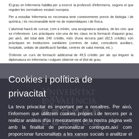
El grau en Infermeria habilita per a exercir la professió d'infermer/a, segons el que
regulen les normatives estatal i europea.
Per a estudiar Infermeria es recomana tenir coneixements previs de biologia i de
química, i és recomanable tenir-ne de matemàtiques i de física.
L'alumnat haurà de cursar, com a mínim, una assignatura optativa, de les cinc que
se n'ofereixen. Les pràctiques són una de les claus en la formació d'aquest grau;
per això, del total dels 240 crèdits, més d'una tercera part (82,5 crèdits) són
pràctiques en institucions sanitàries (centres de salut, consultoris auxiliars,
hospitals, unitats de planificació familiar, centres de salut mental, etc.).
S'ofereix un curs de formació addicional de 49,5 crèdits per als qui tinguen la
diplomatura en Infermeria i vulguen obternir-ne el títol de grau.
Cookies i política de
privacitat
La teva privacitat és important per a nosaltres. Per això,
t'informem que utilitzem cookies pròpies i de tercers per a
realitzar anàlisis d'ús i mesurament de la nostra pàgina web
amb la finalitat de personalitzar continguts,així com
proporcionar funcionalitats a les xarxes socials o analitzar el
Seu Electrònica UV