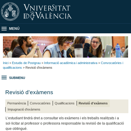
MENÚ
Inici
>
Estudis de Postgrau
>
Informació acadèmica i administrativa
>
Convocatòries i
qualificacions
> Revisió d'exàmens
SUBMENU
Revisió d'exàmens
Permanència
Convocatòries
Qualificacions
Revisió d'exàmens
Impugnació d'exàmens
L’estudiant tindrà dret a consultar els exàmens i els treballs realitzats i a
sol·licitar al professor o professora responsable la revisió de la qualificació
que obtingué.