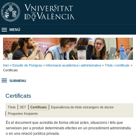
MENÚ
Inici
>
Estudis de Postgrau
>
Informació acadèmica i administrativa
>
Títols i certificats
>
Certificats
SUBMENU
Certificats
Títols
SET
Certificats
Equivalència de títols estrangers de doctor
Preguntes freqüents
És el document que acredita de forma oficial actes, situacions i fets que
serveixen per a produir determinats efectes en un procediment administratiu
o en una relació jurídica privada.