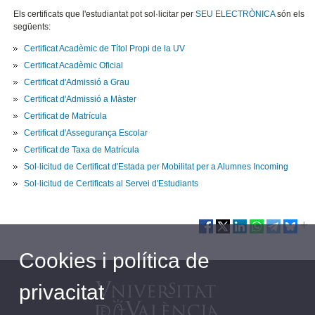
Els certificats que l'estudiantat pot sol·licitar per
SEU ELECTRÒNICA
són els
següents:
Certificat Acadèmic de Títol Propi de la UV
Certificat Acadèmic Oficial
Certificat d'Admissió a Grau
Certificat d'Admissió a Màster
Certificat de Matrícula
Certificat d'Assegurança Escolar
Certificat de Taxa de Matrícula
Sol·licitud de Certificat d'Estada per Mobilitat per a Alumnes Incoming
Sol·licitud de Certificats al Servei d'Estudiants
Cookies i política de
privacitat