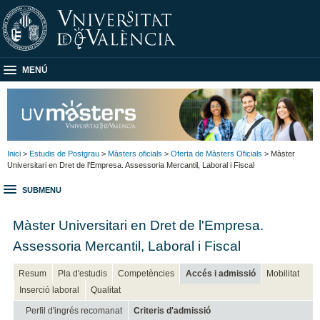
MENÚ
Inici
>
Estudis de Postgrau
>
Màsters oficials
>
Oferta de Màsters Oficials
> Màster
Universitari en Dret de l'Empresa. Assessoria Mercantil, Laboral i Fiscal
SUBMENU
Màster Universitari en Dret de l'Empresa.
Assessoria Mercantil, Laboral i Fiscal
Resum
Pla d'estudis
Competències
Accés i admissió
Mobilitat
Inserció laboral
Qualitat
Perfil d'ingrés recomanat
Criteris d'admissió