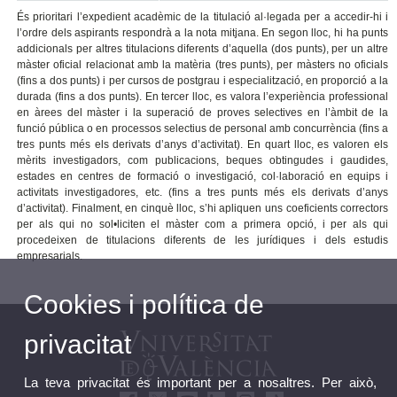
És prioritari l’expedient acadèmic de la titulació al·legada per a accedir-hi i
l’ordre dels aspirants respondrà a la nota mitjana. En segon lloc, hi ha punts
addicionals per altres titulacions diferents d’aquella (dos punts), per un altre
màster oficial relacionat amb la matèria (tres punts), per màsters no oficials
(fins a dos punts) i per cursos de postgrau i especialització, en proporció a la
durada (fins a dos punts). En tercer lloc, es valora l’experiència professional
en àrees del màster i la superació de proves selectives en l’àmbit de la
funció pública o en processos selectius de personal amb concurrència (fins a
tres punts més els derivats d’anys d’activitat). En quart lloc, es valoren els
mèrits investigadors, com publicacions, beques obtingudes i gaudides,
estades en centres de formació o investigació, col·laboració en equips i
activitats investigadores, etc. (fins a tres punts més els derivats d’anys
d’activitat). Finalment, en cinquè lloc, s’hi apliquen uns coeficients correctors
per als qui no sol•liciten el màster com a primera opció, i per als qui
procedeixen de titulacions diferents de les jurídiques i dels estudis
empresarials.
Cookies i política de
privacitat
La teva privacitat és important per a nosaltres. Per això,