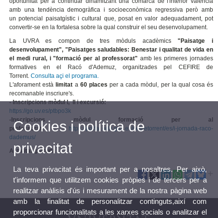
oportunitat per a continuar dinamitzant una comarca de l'interior valencià
amb una tendència demogràfica i socioeconòmica regressiva però amb
un potencial paisatgístic i cultural que, posat en valor adequadament, pot
convertir-se en la fortalesa sobre la qual construir el seu desenvolupament.
La UVRA es compon de tres mòduls acadèmics
"Paisatge i
desenvolupament", "Paisatges saludables: Benestar i qualitat de vida en
el medi rural, i "formació per al professorat"
amb les primeres jornades
formatives en el Racó d'Ademuz, organitzades pel CEFIRE de
Torrent.
Consulta açi el programa.
L'aforament està
limitat
a
60 places
per a cada mòdul, per la qual cosa és
recomanable inscriure's.
- Inscripcions mòdul I, II i excursió:
https://go.uv.es/ptbpo3k
-Inscripcions mòdul formació per al
Cookies i política de
professorat:
https://portal.edu.gva.es/cefiretorrent/es/i-jornada-raco-
dademus/
privacitat
Activitat gratuïta
La teva privacitat és important per a nosaltres. Per això,
t'informem que utilitzem cookies pròpies i de tercers per a
realitzar anàlisis d'ús i mesurament de la nostra pàgina web
amb la finalitat de personalitzar continguts,així com
proporcionar funcionalitats a les xarxes socials o analitzar el