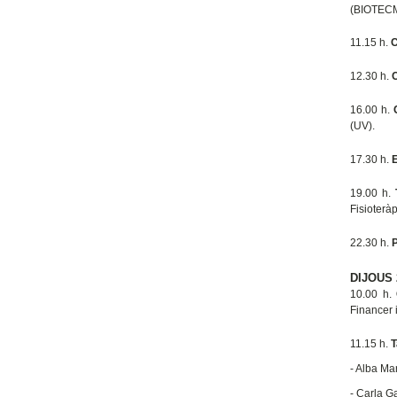
(BIOTECME
11.15 h.
C
12.30 h.
16.00 h.
(UV).
17.30 h.
E
19.00 h.
Fisioteràp
22.30 h.
P
DIJOUS 
10.00 h.
Financer i
11.15 h.
T
- Alba Ma
- Carla G