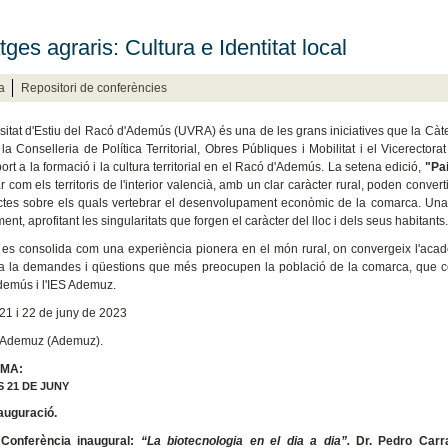
ges agraris: Cultura e Identitat local
a
Repositori de conferències
sitat d'Estiu del Racó d'Ademús (UVRA) és una de les grans iniciatives que la Càt
 la Conselleria de Política Territorial, Obres Públiques i Mobilitat i el Vicerect
rt a la formació i la cultura territorial en el Racó d'Ademús. La setena edició,
"Pai
 com els territoris de l'interior valencià, amb un clar caràcter rural, poden converti
tes sobre els quals vertebrar el desenvolupament econòmic de la comarca. Una i
lment, aprofitant les singularitats que forgen el caràcter del lloc i dels seus habitants.
s consolida com una experiència pionera en el món rural, on convergeix l'acadè
a la demandes i qüestions que més preocupen la població de la comarca, que c
emús i l'IES Ademuz.
21 i 22 de juny de 2023
 Ademuz (Ademuz).
MA:
 21 DE JUNY
auguració.
.
Conferència inaugural:
“La biotecnologia en el dia a dia”.
Dr. Pedro Carr