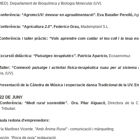
D). Departament de Bioquímica y Biologia Molecular (UV).
onferència: “
AgrotecUV: innovar en agroalimentació”
.
Eva Bataller Perelló,
Ag
Conferència:
“Agricultura 2.0”
. Federico Grau,
Madeinplant S.L.
Conferència i taller pràctic:
“Vols aprendre com cuidar el teu coll i la teua e
xcursió didàctica:
“Paisatges terapèutics”
. Patricia Aparicio,
Ecoaeromuz.
Taller: “
Connexió paisatge i activitat física-terapèutica suau per al sistema
ia, (UV).
resentació de la Càtedra de Música i espectacle dansa Tradicional de la UV. En
22 DE JUNY
Conferència:
“Medi rural sostenible”
. Dra. Pilar Alguacil,
Directora de la 
 Tributari.
aula redona d'emprenedors:
ría Martínez Vicente.
"Amb Ànima Rural"
- comunicació i màrqueting.
ascón.
“Roca de guia”
restauració.