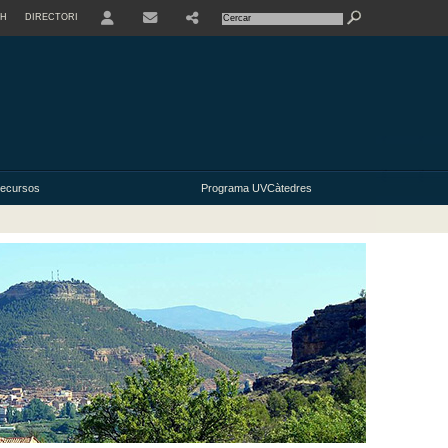
SH
DIRECTORI
USER
ecursos
Programa UVCàtedres