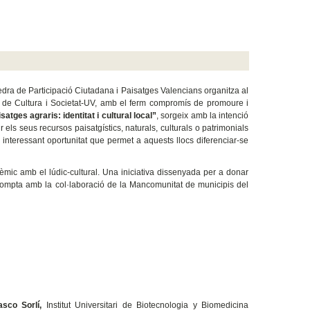
edra de Participació Ciutadana i Paisatges Valencians organitza al
orat de Cultura i Societat-UV, amb el ferm compromís de promoure i
satges agraris: identitat i cultural local”
, sorgeix amb la intenció
r els seus recursos paisatgístics, naturals, culturals o patrimonials
nteressant oportunitat que permet a aquests llocs diferenciar-se
mic amb el lúdic-cultural. Una iniciativa dissenyada per a donar
ompta amb la col·laboració de la Mancomunitat de municipis del
asco Sorlí,
Institut Universitari de Biotecnologia y Biomedicina