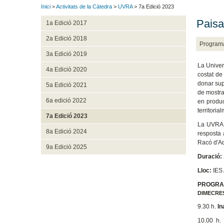
Inici
>
Activitats de la Càtedra
>
UVRA
> 7a Edició 2023
Paisat
1a Edició 2017
2a Edició 2018
Program
3a Edició 2019
La Univer
4a Edició 2020
costat de
donar supo
5a Edició 2021
de mostrar
6a edició 2022
en produc
territoria
7a Edició 2023
La UVRA e
8a Edició 2024
resposta 
Racó d'Ad
9a Edició 2025
Duració:
Lloc:
IES
PROGRA
DIMECRES
9.30 h.
In
10.00 h