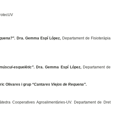
rotecUV
squena?”
. Dra. Gemma Espí López,
Departament de Fisioteràpia
 múscul-esquelètic”
. Dra. Gemma Espí López,
Departament de
ric Olivares i grup
“Cantares Viejos de Requena”
.
Càtedra Cooperatives Agroalimentàries-UV. Departament de Dret