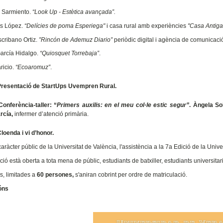
e Sarmiento.
“Look Up - Estètica avançada”.
is López.
“Delícies de poma Esperiega"
i casa rural amb experiències
"Casa Antiga
scribano Ortiz.
”Rincón de Ademuz Diario”
periòdic digital i agència de comunicaci
García Hidalgo.
“Quiosquet Torrebaja”
.
ricio.
“Ecoaromuz”
.
resentació de StartUps Uvempren Rural.
Conferència-taller: “
Primers auxilis: en el meu col·le estic segur”
. Àngela So
rcía,
infermer d’atenció primària.
loenda i vi d’honor.
aràcter públic de la Universitat de València, l'assistència a la 7a Edició de la Univer
ció està oberta a tota mena de públic, estudiants de batxiller, estudiants universitaris,
s, limitades a
60 persones,
s'aniran cobrint per ordre de matriculació.
ións