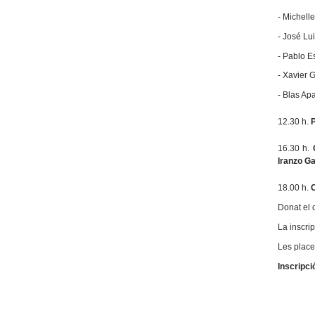
- Michell
- José Lu
- Pablo E
- Xavier 
- Blas Apa
12.30 h.
P
16.30 h.
Iranzo Ga
18.00 h.
C
Donat el c
La inscrip
Les place
Inscripc