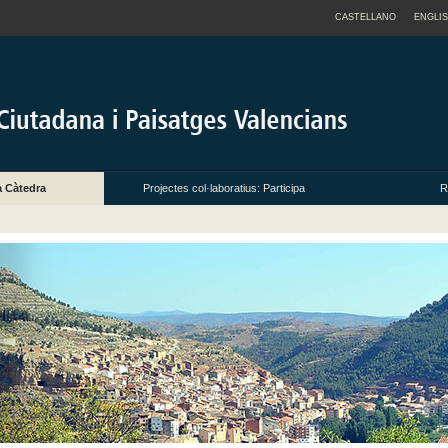
CASTELLANO
ENGLI
a Càtedra
Projectes col·laboratius: Participa
R