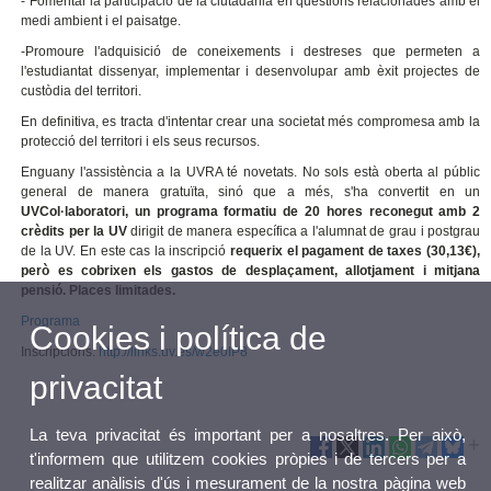
- Fomentar la participació de la ciutadania en qüestions relacionades amb el
medi ambient i el paisatge.
-Promoure l'adquisició de coneixements i destreses que permeten a
l'estudiantat dissenyar, implementar i desenvolupar amb èxit projectes de
custòdia del territori.
En definitiva, es tracta d'intentar crear una societat més compromesa amb la
protecció del territori i els seus recursos.
Enguany l'assistència a la UVRA té novetats. No sols està oberta al públic
general de manera gratuïta, sinó que a més, s'ha convertit en un
UVCol·laboratori, un programa formatiu de 20 hores reconegut amb 2
crèdits per la UV
dirigit de manera específica a l'alumnat de grau i postgrau
de la UV. En este cas la inscripció
requerix
el pagament de taxes (30,13€),
però es cobrixen els gastos de desplaçament, allotjament i mitjana
pensió. Places limitades.
Programa
Cookies i política de
Inscripcions:
http://links.uv.es/w2e0IP8
privacitat
La teva privacitat és important per a nosaltres. Per això,
t'informem que utilitzem cookies pròpies i de tercers per a
realitzar anàlisis d'ús i mesurament de la nostra pàgina web