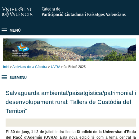
MENÚ
Inici
>
Activitats de la Càtedra
>
UVRA
> 9a Edició 2025
SUBMENU
Salvaguarda ambiental/paisatgística/patrimonial i
desenvolupament rural: Tallers de Custòdia del
Territori"
El
30 de juny, 1 i 2 de juliol
tindrà lloc la
IX edició de la Universitat d'Estiu
del Racó d'Ademús (UVRA)
. Esta nova edició té com a tema central l
a