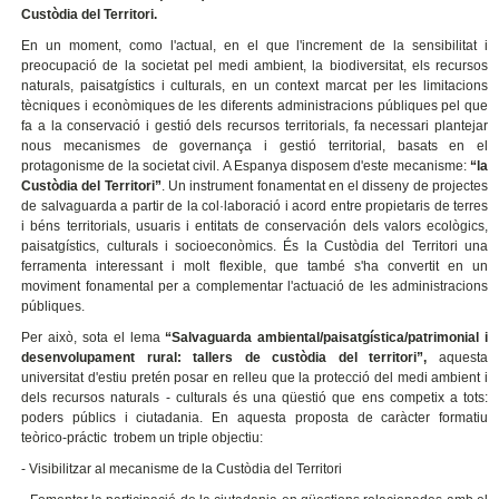
Custòdia del Territori.
En un moment, como l'actual, en el que l'increment de la sensibilitat i
preocupació de la societat pel medi ambient, la biodiversitat, els recursos
naturals, paisatgístics i culturals, en un context marcat per les limitacions
tècniques i econòmiques de les diferents administracions públiques pel que
fa a la conservació i gestió dels recursos territorials, fa necessari plantejar
nous mecanismes de governança i gestió territorial, basats en el
protagonisme de la societat civil. A Espanya disposem d'este mecanisme:
“la
Custòdia del Territori”
. Un instrument fonamentat en el disseny de projectes
de salvaguarda a partir de la col·laboració i acord entre propietaris de terres
i béns territorials, usuaris i entitats de conservación dels valors ecològics,
paisatgístics, culturals i socioeconòmics. És la Custòdia del Territori una
ferramenta interessant i molt flexible, que també s'ha convertit en un
moviment fonamental per a complementar l'actuació de les administracions
públiques.
Per això, sota el lema
“Salvaguarda ambiental/paisatgística/patrimonial i
desenvolupament rural: tallers de custòdia del territori”,
aquesta
universitat d'estiu
pretén posar en relleu que la protecció del medi ambient i
dels recursos naturals - culturals és una qüestió que ens competix a tots:
poders públics i ciutadania. En aquesta proposta de caràcter formatiu
teòrico-práctic trobem un triple objectiu:
- Visibilitzar al mecanisme de la Custòdia del Territori