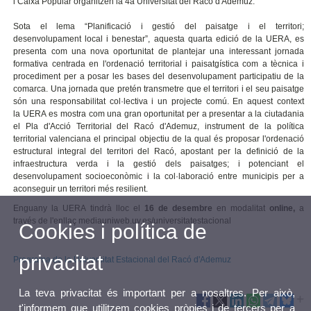
i Caixa Popular organitzen la 4a Universitat del Racó d'Ademuz.
Sota el lema “Planificació i gestió del paisatge i el territori;
desenvolupament local i benestar”, aquesta quarta edició de la UERA, es
presenta com una nova oportunitat de plantejar una interessant jornada
formativa centrada en l'ordenació territorial i paisatgística com a tècnica i
procediment per a posar les bases del desenvolupament participatiu de la
comarca. Una jornada que pretén transmetre que el territori i el seu paisatge
són una responsabilitat col·lectiva i un projecte comú. En aquest context
la UERA es mostra com una gran oportunitat per a presentar a la ciutadania
el Pla d'Acció Territorial del Racó d'Ademuz, instrument de la política
territorial valenciana el principal objectiu de la qual és proposar l'ordenació
estructural integral del territori del Racó, apostant per la definició de la
infraestructura verda i la gestió dels paisatges; i potenciant el
desenvolupament socioeconòmic i la col·laboració entre municipis per a
aconseguir un territori més resilient.
Enguany la UERA tindrà lloc el
16 de desembre
en modalitat
online,
a
través de l'enllaç mediauniweb.uv.es/universitatestacional
Cookies i política de
privacitat
Programa de la Universitat Estacional del Racó d'Ademuz
La teva privacitat és important per a nosaltres. Per això,
t'informem que utilitzem cookies pròpies i de tercers per a