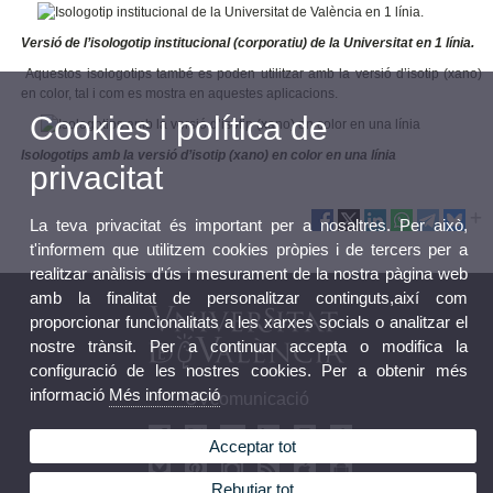
Versió de l’isologotip institucional (corporatiu) de la Universitat en 1 línia.
Aquestos isologotips també es poden utilitzar amb la versió d’isotip (xano)
en color, tal i com es mostra en aquestes aplicacions.
Cookies i política de
Isologotips amb la versió d’isotip (xano) en color en una línia
privacitat
La teva privacitat és important per a nosaltres. Per això,
t'informem que utilitzem cookies pròpies i de tercers per a
realitzar anàlisis d'ús i mesurament de la nostra pàgina web
amb la finalitat de personalitzar continguts,així com
proporcionar funcionalitats a les xarxes socials o analitzar el
nostre trànsit. Per a continuar accepta o modifica la
configuració de les nostres cookies. Per a obtenir més
informació
Més informació
UVcomunicació
Acceptar tot
Rebutjar tot