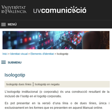
MENÚ
Inici
>
Identitat visual
>
Elements d’identitat
> Isologotip
SUBMENU
Isologotip
Isologotip dues línies
Isologotip en negatiu
L’isologotip institucional (o corporatiu) és una construcció resultant de la
inclusió de l’isotip en el logotip corporatiu.
Es pot presentar en la versió d’una línia o de dues línies, única i
exclusivament en les formes que es presenten en aquest Manual online.