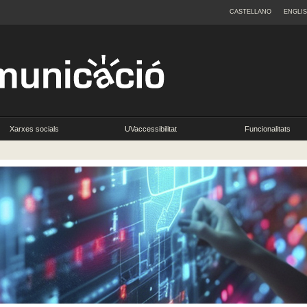
CASTELLANO
ENGLI
Xarxes socials
UVaccessibilitat
Funcionalitats