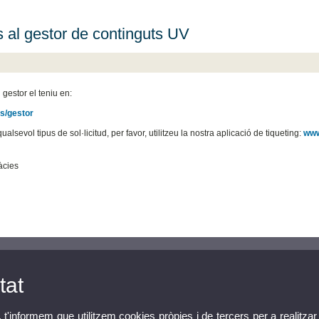
 al gestor de continguts UV
 gestor el teniu en:
s/gestor
qualsevol tipus de sol·licitud, per favor, utilitzeu la nostra aplicació de tiqueting:
www
àcies
tat
, t'informem que utilitzem cookies pròpies i de tercers per a realitzar