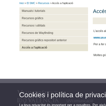
Inici
>
El SMC
>
Recursos
> Accés a l'aplicació
Accés
Manuals i tutorials
Recursos gràfics
Recursos i utilitats
L'accés al
Recursos de Wayfinding
www.uv.e
Recursos gràfics repositori anterior
Per a fer 
Accés a l'aplicació
Moltes gr
Cookies i política de privaci
UVcomunicació
La teva privacitat és important per a nosaltres. Per això