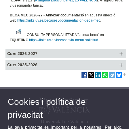
l'
ESPAI VIVES
(
Avinguda Blasco Ibáñez, 23 VALENCIA
). A l'agost l'espai
vius romandrà tancat.
BECA MEC 2026-27
-
Annexar documentació
en aquesta direcció
web
https://links.uv.es/becasest/documentacion-beca-mec
.
CONSULTA PERSONALITZADA "la teua beca" en
TIQUETING
https://links.uv.es/becasest/la-meua-solicitud
.
Curs 2026-2027
Curs 2025-2026
Cookies i política de
privacitat
Universitat de València
La teva privacitat és important per a nosaltres. Per això,