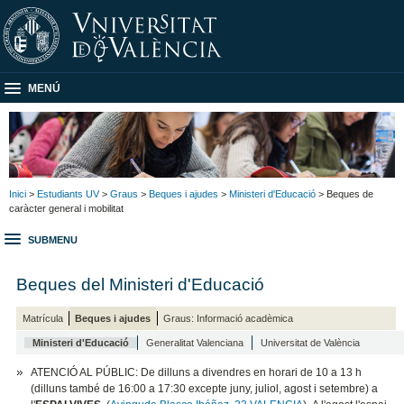
MENÚ
Inici
>
Estudiants UV
>
Graus
>
Beques i ajudes
>
Ministeri d'Educació
> Beques de
caràcter general i mobilitat
SUBMENU
Beques del Ministeri d'Educació
Matrícula
Beques i ajudes
Graus: Informació acadèmica
Ministeri d'Educació
Generalitat Valenciana
Universitat de València
ATENCIÓ AL PÚBLIC: De dilluns a divendres en horari de 10 a 13 h
(dilluns també de 16:00 a 17:30 excepte juny, juliol, agost i setembre) a