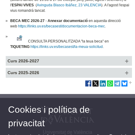
l'
ESPAI VIVES
(
Avinguda Blasco Ibáñez, 23 VALENCIA
). A l'agost l'espai
vius romandrà tancat.
BECA MEC 2026-27
-
Annexar documentació
en aquesta direcció
web
https://links.uv.es/becasest/documentacion-beca-mec
.
CONSULTA PERSONALITZADA "la teua beca" en
TIQUETING
https://links.uv.es/becasest/la-meua-solicitud
.
Curs 2026-2027
Curs 2025-2026
Cookies i política de
privacitat
Universitat de València