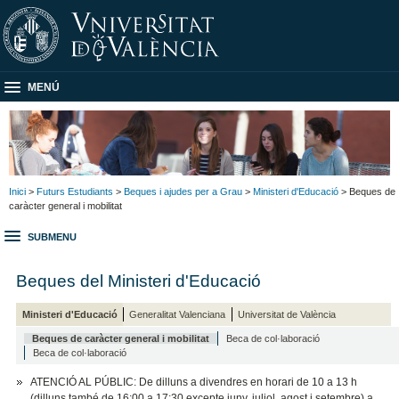
MENÚ
Inici
>
Futurs Estudiants
>
Beques i ajudes per a Grau
>
Ministeri d'Educació
> Beques de
caràcter general i mobilitat
SUBMENU
Beques del Ministeri d'Educació
Ministeri d'Educació
Generalitat Valenciana
Universitat de València
Beques de caràcter general i mobilitat
Beca de col·laboració
Beca de col·laboració
ATENCIÓ AL PÚBLIC: De dilluns a divendres en horari de 10 a 13 h
(dilluns també de 16:00 a 17:30 excepte juny, juliol, agost i setembre) a