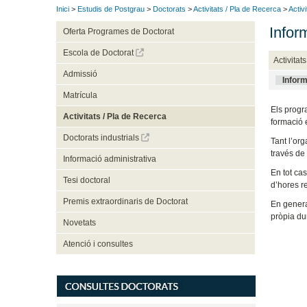
Inici
>
Estudis de Postgrau
>
Doctorats
>
Activitats / Pla de Recerca
>
Activ
Infor
Oferta Programes de Doctorat
Escola de Doctorat
Activitat
Admissió
Inform
Matrícula
Els progr
Activitats / Pla de Recerca
formació 
Doctorats industrials
Tant l’or
través de
Informació administrativa
En tot ca
Tesi doctoral
d’hores re
Premis extraordinaris de Doctorat
En genera
pròpia dur
Novetats
Atenció i consultes