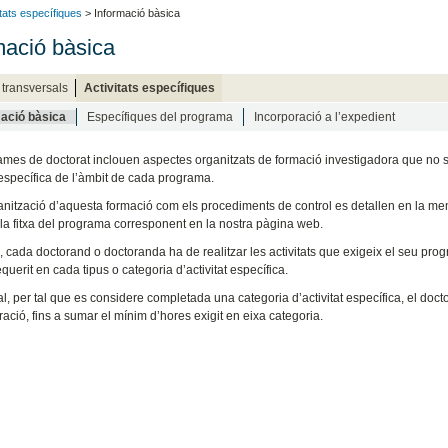
itats específiques
> Informació bàsica
mació bàsica
s transversals
Activitats específiques
ació bàsica
Específiques del programa
Incorporació a l’expedient
ames de doctorat inclouen aspectes organitzats de formació investigadora que no s
específica de l’àmbit de cada programa.
ganització d’aquesta formació com els procediments de control es detallen en la me
 la fitxa del programa corresponent en la nostra pàgina web.
s, cada doctorand o doctoranda ha de realitzar les activitats que exigeix el seu pro
querit en cada tipus o categoria d’activitat específica.
l, per tal que es considere completada una categoria d’activitat específica, el doct
ació, fins a sumar el mínim d’hores exigit en eixa categoria.