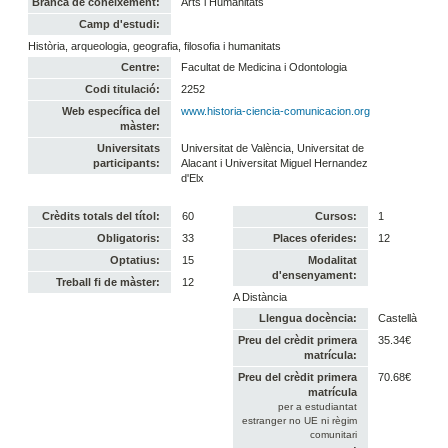
Branca de coneixement:
Arts i Humanitats
Camp d'estudi:
Història, arqueologia, geografia, filosofia i humanitats
Centre:
Facultat de Medicina i Odontologia
Codi titulació:
2252
Web específica del
www.historia-ciencia-comunicacion.org
màster:
Universitats
Universitat de València, Universitat de
participants:
Alacant i Universitat Miguel Hernandez
d'Elx
Crèdits totals del títol:
60
Cursos:
1
Obligatoris:
33
Places oferides:
12
Optatius:
15
Modalitat
d'ensenyament:
Treball fi de màster:
12
A Distància
Llengua docència:
Castellà
Preu del crèdit primera
35.34€
matrícula:
Preu del crèdit primera
70.68€
matrícula
per a estudiantat
estranger no UE ni règim
comunitari