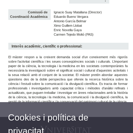
:
Comissió de
Ignacio Suay Matallana (Director)
Coordinació Acadèmica
Eduardo Bueno Vergara
Antonio García Belmar
Ximo Guillem Llobat
Enric Novella Gaya
Carmen Tejedo Moltó (PAS)
Interès acadèmic, científic o professional:
El màster respon a la creixent demanda social d’un coneixement més rigorós
sobre l’activitat científica i les seues conseqüències socials i culturals. L’important
paper de la ciència, la tecnologia i la medicina en les societats contemporànies fa
necessària la investigació sobre el significat social i cultural d’aquestes activitats i
la seua relació amb el conjunt de la societat. El màster pretén abordar aquestes
qüestions des de la doble perspectiva que ofereix la recerca històrica sobre la
ciència i l’estudi sobre la comunicació i la divulgació científica. Es tracta de formar
professionals i investigadors amb capacitat crítica i mètodes d’anàlisi refinats i
actualitzats, que puguen treballar i investigar en àrees relacionades amb la història
de la ciència, la tecnologia i la medicina, la comunicació i la divulgació científica, la
gestió de la informació científica i la conservació del patrimoni cultural de la ciència.
Cookies i política de
privacitat