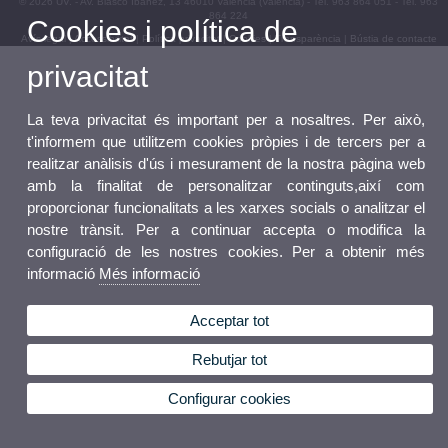
© 2026 UV. - Av. Blasco Ibáñez, 13 46010 València (València) - Tel. 963 864 051 - Tel. 963
864 224
Cookies i política de
Avís legal
|
Accessibilitat
|
Política privacitat
|
Cookies
|
Transparència
|
Bústia de contacte
privacitat
La teva privacitat és important per a nosaltres. Per això,
t'informem que utilitzem cookies pròpies i de tercers per a
realitzar anàlisis d'ús i mesurament de la nostra pàgina web
amb la finalitat de personalitzar continguts,així com
proporcionar funcionalitats a les xarxes socials o analitzar el
nostre trànsit. Per a continuar accepta o modifica la
configuració de les nostres cookies. Per a obtenir més
informació
Més informació
Acceptar tot
Rebutjar tot
Configurar cookies