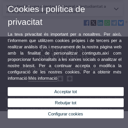
VE03 Facilitar una orientació integral a l’estudiantat a
Cookies i política de
nivell personal, acadèmic i professional
privacitat
La teva privacitat és important per a nosaltres. Per això,
t'informem que utilitzem cookies pròpies i de tercers per a
realitzar anàlisis d'ús i mesurament de la nostra pàgina web
amb la finalitat de personalitzar continguts,així com
proporcionar funcionalitats a les xarxes socials o analitzar el
nostre trànsit. Per a continuar accepta o modifica la
Pla Estratègic de la Universitat de València
configuració de les nostres cookies. Per a obtenir més
informació
Més informació
Acceptar tot
© 2026 UV. - Av. Blasco Ibáñez, 13 46010 València (València) - Tel. 963 864 051 - Tel. 963
Rebutjar tot
864 224
Avís legal
|
Accessibilitat
|
Política privacitat
|
Cookies
|
Transparència
|
Bústia de contacte
Configurar cookies