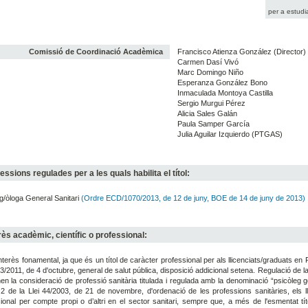
per a estudi
Comissió de Coordinació Acadèmica
Francisco Atienza González (Director)
Carmen Dasí Vivó
Marc Domingo Niño
Esperanza González Bono
Inmaculada Montoya Castilla
Sergio Murgui Pérez
Alicia Sales Galán
Paula Samper García
Julia Aguilar Izquierdo (PTGAS)
essions regulades per a les quals habilita el títol:
g/òloga General Sanitari
(Ordre ECD/1070/2013, de 12 de juny, BOE de 14 de juny de 2013)
rès acadèmic, científic o professional:
nterès fonamental, ja que és un títol de caràcter professional per als llicenciats/graduats en P
 33/2011, de 4 d'octubre, general de salut pública, disposició addicional setena. Regulació de la 
en la consideració de professió sanitària titulada i regulada amb la denominació “psicòleg gen
le 2 de la Llei 44/2003, de 21 de novembre, d'ordenació de les professions sanitàries, els 
ional per compte propi o d’altri en el sector sanitari, sempre que, a més de l'esmentat títol