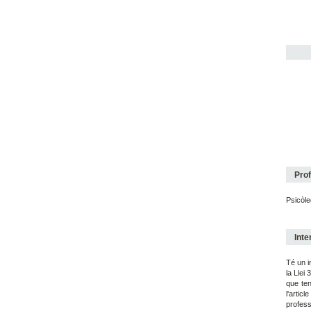
Prof
Psicòle
Inte
Té un i
la Llei
que ten
l'artic
profess