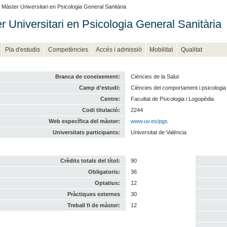
 Màster Universitari en Psicologia General Sanitària
r Universitari en Psicologia General Sanitària
Pla d'estudis
Competències
Accés i admissió
Mobilitat
Qualitat
Branca de coneixement:
Ciències de la Salut
Camp d'estudi:
Ciències del comportament i psicologia
Centre:
Facultat de Psicologia i Logopèdia
Codi titulació:
2244
Web específica del màster:
www.uv.es/pgs
Universitats participants:
Universitat de València
Crèdits totals del títol:
90
Obligatoris:
36
Optatius:
12
Pràctiques externes
30
Treball fi de màster:
12