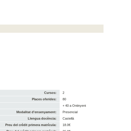
Cursos:
2
Places oferides:
80
+ 40 a Ontinyent
Modalitat d'ensenyament:
Presencial
Llengua docència:
Castellà
Preu del crèdit primera matrícula:
18.0€