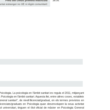
Preu del crèdit primera matrícula
36.0€
:
antat estranger no UE ni règim comunitari
sicologia. La psicologia en l'àmbit sanitari es regula el 2011, mitjançant
Psicologia en l'àmbit sanitari. Aquesta llei, entre altres coses, estableix
eral sanitari”, de nivell llicenciat/graduat, en els termes previstos en
llicenciats/graduats en Psicologia quan desenvolupen la seua activitat
 universitari, tinguen el títol oficial de màster en Psicologia General