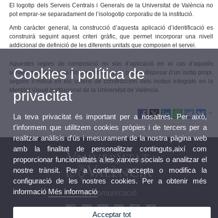
El logotip dels Serveis Centrals i Generals de la Universitat de València no
pot emprar-se separadament de l’isologotip corporatiu de la institució.
Amb caràcter general, la construcció d’aquesta aplicació d’identificació es
construirà seguint aquest criteri gràfic, que permet incorporar una nivell
addicional de definició de les diferents unitats que composen el servei.
Aquestes regles de composició no són d’aplicació en el cas d’aquells
Cookies i política de
serveis generals de la Universitat els quals poden disposar d’un isotip propi,
segons s’indica en els criteris de construcción dels isotips integrats en la
Identitat Visual Institucional de la Universitat de València.
privacitat
La teva privacitat és important per a nosaltres. Per això,
t'informem que utilitzem cookies pròpies i de tercers per a
realitzar anàlisis d'ús i mesurament de la nostra pàgina web
amb la finalitat de personalitzar continguts,així com
proporcionar funcionalitats a les xarxes socials o analitzar el
nostre trànsit. Per a continuar accepta o modifica la
configuració de les nostres cookies. Per a obtenir més
informació
Més informació
UVcomunicació
Acceptar tot