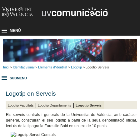
MENÚ
Inici
>
Identitat visual
>
Elements d’identitat
>
Logotip
> Logotip Serveis
SUBMENU
Logotip en Serveis
Logotip Facultats
Logotip Departaments
Logotip Serveis
Els serveis centrals i generals de la Universitat de València, amb caràcter
general, construiran el seu logotip a partir de la seua denominació oficial,
fent ús de la tipografia Eurostile Bold en un text de 10 punts.