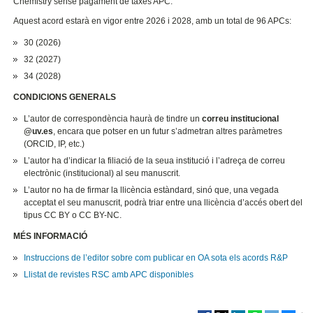
Chemistry sense pagament de taxes APC.
Aquest acord estarà en vigor entre 2026 i 2028, amb un total de 96 APCs:
30 (2026)
32 (2027)
34 (2028)
CONDICIONS GENERALS
L’autor de correspondència haurà de tindre un
correu institucional
@uv.es
, encara que potser en un futur s’admetran altres paràmetres
(ORCID, IP, etc.)
L’autor ha d’indicar la filiació de la seua institució i l’adreça de correu
electrònic (institucional) al seu manuscrit.
L’autor no ha de firmar la llicència estàndard, sinó que, una vegada
acceptat el seu manuscrit, podrà triar entre una llicència d’accés obert del
tipus CC BY o CC BY-NC.
MÉS INFORMACIÓ
Instruccions de l’editor sobre com publicar en OA sota els acords R&P
Llistat de revistes RSC amb APC disponibles