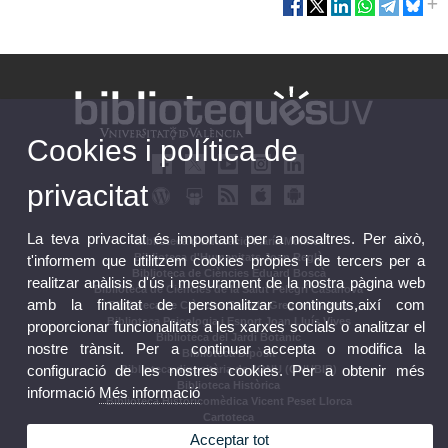
Cookies i política de
privacitat
La teva privacitat és important per a nosaltres. Per això,
Biblioteca d'Educació María Moliner
Biblioteca d'Humanitats Joan Reglà
t'informem que utilitzem cookies pròpies i de tercers per a
Biblioteca de Ciències Eduard Boscà
realitzar anàlisis d'ús i mesurament de la nostra pàgina web
Biblioteca de Ciències de la Salut Pelegrí Casanova
amb la finalitat de personalitzar continguts,així com
Biblioteca de Ciències Socials Gregori Maians
Biblioteca Psicologia i Esport Joan Lluís Vives
proporcionar funcionalitats a les xarxes socials o analitzar el
Biblioteca del Jardí Botànic
nostre trànsit. Per a continuar accepta o modifica la
Biblioteca Dipòsit
configuració de les nostres cookies. Per a obtenir més
Biblioteca dipositària de l'ONU (ONUBIB)
Biblioteca Històrica
informació
Més informació
Biblioteca Historicomèdica Vicent Peset Llorca
Cartoteca
Biblioteca Campus d'Ontinyent
Acceptar tot