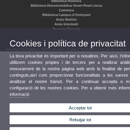
Biblioteca Històrica
Biblioteca Historicomèdica Vicent Peset Llorca
Cartoteca
Biblioteca Campus d'Ontinyent
Arxiu Històric
Arxiu Intermedi
Seccions Centrals
Cookies i política de privacitat
© 2026 UV. - C/ Universitat 2 46003 València.
Telèfons
Avís legal
|
Accessibilitat
|
Política privacitat
|
Cookies
|
Transparència
|
Bústia de contacte
La teva privacitat és important per a nosaltres. Per això, t'in
utilitzem cookies pròpies i de tercers per a realitzar anàli
mesurament de la nostra pàgina web amb la finalitat de pers
continguts,així com proporcionar funcionalitats a les xarxes
analitzar el nostre trànsit. Per a continuar accepta o mo
configuració de les nostres cookies. Per a obtenir més infor
informació
Acceptar tot
Rebutjar tot