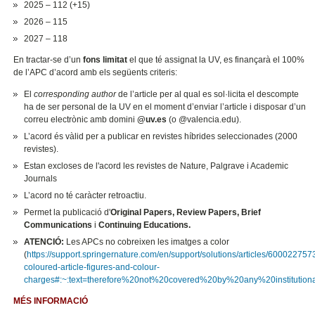
2025 – 112 (+15)
2026 – 115
2027 – 118
En tractar-se d’un
fons limitat
el que té assignat la UV, es finançarà el 100%
de l’APC d’acord amb els següents criteris:
El
corresponding author
de l’article per al qual es sol·licita el descompte
ha de ser personal de la UV en el moment d’enviar l’article i disposar d’un
correu electrònic amb domini
@uv.es
(o @valencia.edu).
L’acord és vàlid per a publicar en revistes híbrides seleccionades (2000
revistes).
Estan excloses de l'acord les revistes de Nature, Palgrave i Academic
Journals
L’acord no té caràcter retroactiu.
Permet la publicació d'
Original Papers, Review Papers, Brief
Communications
i
Continuing Educations.
ATENCIÓ:
Les APCs no cobreixen les imatges a color
(
https://support.springernature.com/en/support/solutions/articles/600022757
coloured-article-figures-and-colour-
charges#:~:text=therefore%20not%20covered%20by%20any%20institutio
MÉS INFORMACIÓ