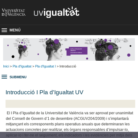
MENÚ
Inici
>
Pla d'Igualtat
>
Pla d'Igualtat I
> Introducció
SUBMENU
Introducció I Pla d'Igualtat UV
El I Pla d’Igualtat de la Universitat de València va ser aprovat per unanimitat
del Consell de Govern d’1 de desembre (ACGUV204/2009) i s’implantarà
mitjançant els corresponents plans operatius anuals que determinaran les
actuacions concretes per realitzar, els òrgans responsables d’impulsar-lo,
aplicar-lo i fer-ne el seguiment, els indicadors i les evidències per mitjà dels