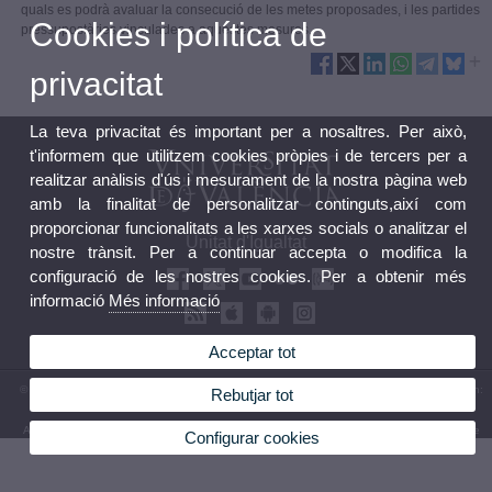
quals es podrà avaluar la consecució de les metes proposades, i les partides
Cookies i política de
pressupostàries vinculades a aquestes mesures.
privacitat
La teva privacitat és important per a nosaltres. Per això,
t'informem que utilitzem cookies pròpies i de tercers per a
realitzar anàlisis d'ús i mesurament de la nostra pàgina web
amb la finalitat de personalitzar continguts,així com
proporcionar funcionalitats a les xarxes socials o analitzar el
Unitat d'Igualtat
nostre trànsit. Per a continuar accepta o modifica la
configuració de les nostres cookies. Per a obtenir més
informació
Més informació
Acceptar tot
© 2026 UV. - Edifici de Rectorat 4rt Nivell Avda. Blasco Ibáñez, 13 46010 València. Telèfon:
Rebutjar tot
(+34) 96 3983121
Avís legal
|
Accessibilitat
|
Política privacitat
|
Cookies
|
Transparència
|
Bústia de contacte
Configurar cookies