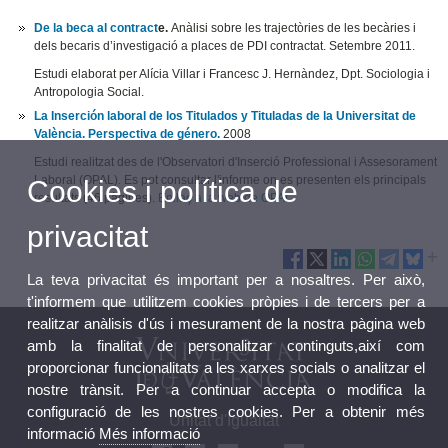
De la beca al contract
e.
Anàlisi sobre les trajectòries de les becàries i
dels becaris d’investigació a places de PDI contractat. Setembre 2011.
Estudi elaborat per Alícia Villar i Francesc J. Hernàndez, Dpt. Sociologia i
Antropologia Social.
La Inserción laboral de los Titulados y Tituladas de la Universitat de
València. Perspectiva de género
.
2008
Estudi realitzat des de l'Observatori d'Inserció Professional i Assesorament
Laboral (OPAL). Es pot consultar l'informe on es presenten els principals
Cookies i política de
resultats (46 pàgines).
Enllaç a la web de OPAL
privacitat
La teva privacitat és important per a nosaltres. Per això,
t'informem que utilitzem cookies pròpies i de tercers per a
realitzar anàlisis d'ús i mesurament de la nostra pàgina web
amb la finalitat de personalitzar continguts,així com
proporcionar funcionalitats a les xarxes socials o analitzar el
nostre trànsit. Per a continuar accepta o modifica la
configuració de les nostres cookies. Per a obtenir més
Unitat d'Igualtat
informació
Més informació