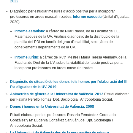
2022
Diagnòstic per estudiar mesures d’acció positiva per a incorporar
professores en àrees masculinitzades.
Informe executiu
(Unitat d'Igualtat,
2020)
Informe estadístic
a càrrec de Pilar Rueda, de la Facultat de CC.
Matemàtiques de la UV. Anàlisis diagnòstic de la distribució de la
plantilla del PDI en funció del grau d'estabilitat, sexe, àrea de
coneixement i departaments de la UV.
Informe jurídic
a càrrec de Ruth Mestre i Maria Teresa Alemany, de la
Facultat de Dret de la UV, sobre la viabilitat de l’acció positiva per a
incorporar professores en àrees masculinitzades.
Diagnòstic de situació de les dones i els homes per l'elaboració del III
Pla d'Igualtat de la UV. 2019
Asimetries de gènere a la Universitat de València. 2012
Estudi elaborat
per Fatima Perelló Tomás, Dpt. Sociologia i Antropologia Social.
Dones i homes en la Universitat de València. 2008
Estudi elaborat per les professores Rosario Fernández-Coronado
González y Mª Eugenia González Sanjuán, del Dpt. Sociologia i
Antropologia Social.
La Universitat de València des de la perspectiva de gènere.