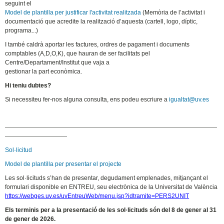
seguint el
Model de plantilla per justificar l'activitat realitzada
(Memòria de l’activitat i
documentació que acredite la realització d’aquesta (cartell, logo, díptic,
programa...)
I també caldrà aportar les factures, ordres de pagament i documents
comptables (A,D,O,K), que hauran de ser facilitats pel
Centre/Departament/Institut que vaja a
gestionar la part econòmica.
Hi teniu dubtes?
Si necessiteu fer-nos alguna consulta, ens podeu escriure a
igualtat@uv.es
----------------------------------------------------------------------------------------------------------
-------------------------------
Sol·licitud
Model de plantilla per presentar el projecte
Les sol·
licituds s
’
han de presentar, degudament emplenades, mitjan
ç
ant el
formulari disponible en ENTREU, seu electrònica de la Universitat de València
https://webges.uv.es/uvEntreuWeb/menu.jsp?idtramite=PERS2UNIT
Els terminis per a la presentació de les sol·licituds són del 8 de gener al 31
de gener de 2026.