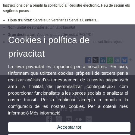
Instruccions per a omplir la sol·licitud al Registre electrònic. Heu de seguir els
següents pasos:
Tipus d'Unitat:
Serveis universitaris i Serveis Centrals.
Nom unitat destinatària:
Unitat d'Igualtat
Grup destinatari:
Ajudes Igualtat/Diversitat PAS/PDI
Cookies i política de
Camp de Descripció
: Títol de l'activitat per a la qual es sol·licita l'ajuda.
privacitat
La teva privacitat és important per a nosaltres. Per això,
t'informem que utilitzem cookies pròpies i de tercers per a
realitzar anàlisis d'ús i mesurament de la nostra pàgina web
amb la finalitat de personalitzar continguts,així com
proporcionar funcionalitats a les xarxes socials o analitzar el
nostre trànsit. Per a continuar accepta o modifica la
configuració de les nostres cookies. Per a obtenir més
Unitat d'Igualtat
informació
Més informació
Acceptar tot