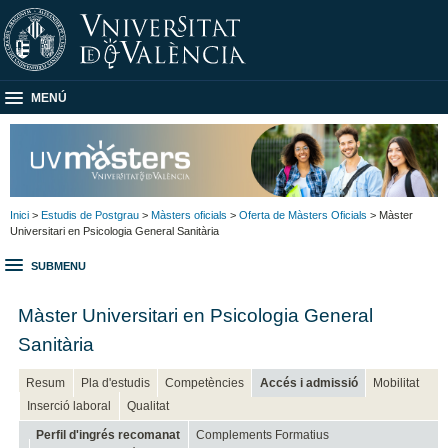
MENÚ
Inici
>
Estudis de Postgrau
>
Màsters oficials
>
Oferta de Màsters Oficials
> Màster
Universitari en Psicologia General Sanitària
SUBMENU
Màster Universitari en Psicologia General
Sanitària
Resum
Pla d'estudis
Competències
Accés i admissió
Mobilitat
Inserció laboral
Qualitat
Perfil d'ingrés recomanat
Complements Formatius