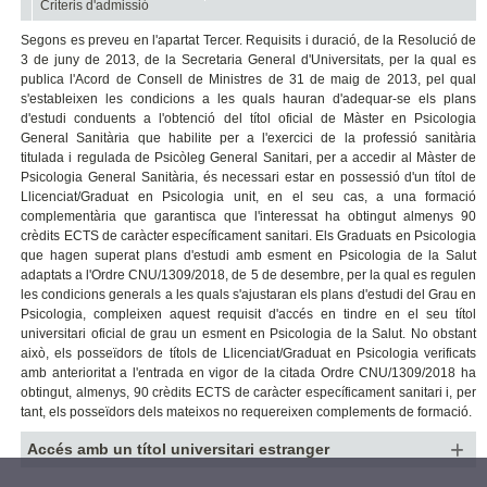
Criteris d'admissió
Segons es preveu en l'apartat Tercer. Requisits i duració, de la Resolució de
3 de juny de 2013, de la Secretaria General d'Universitats, per la qual es
publica l'Acord de Consell de Ministres de 31 de maig de 2013, pel qual
s'estableixen les condicions a les quals hauran d'adequar-se els plans
d'estudi conduents a l'obtenció del títol oficial de Màster en Psicologia
General Sanitària que habilite per a l'exercici de la professió sanitària
titulada i regulada de Psicòleg General Sanitari, per a accedir al Màster de
Psicologia General Sanitària, és necessari estar en possessió d'un títol de
Llicenciat/Graduat en Psicologia unit, en el seu cas, a una formació
complementària que garantisca que l'interessat ha obtingut almenys 90
crèdits ECTS de caràcter específicament sanitari. Els Graduats en Psicologia
que hagen superat plans d'estudi amb esment en Psicologia de la Salut
adaptats a l'Ordre CNU/1309/2018, de 5 de desembre, per la qual es regulen
les condicions generals a les quals s'ajustaran els plans d'estudi del Grau en
Psicologia, compleixen aquest requisit d'accés en tindre en el seu títol
universitari oficial de grau un esment en Psicologia de la Salut. No obstant
això, els posseïdors de títols de Llicenciat/Graduat en Psicologia verificats
amb anterioritat a l'entrada en vigor de la citada Ordre CNU/1309/2018 ha
obtingut, almenys, 90 crèdits ECTS de caràcter específicament sanitari i, per
tant, els posseïdors dels mateixos no requereixen complements de formació.
Accés amb un títol universitari estranger