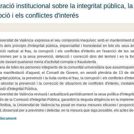
ació institucional sobre la integritat pública, la 
ció i els conflictes d'interés
iversitat de València expressa el seu compromís inequívoc amb el manteniment dels m
uls dels principis d'integritat pública, imparcialitat i honestedat en tots els seu
sició radical al frau, la corrupció i els conflictes d'interés en l'exercici de les 
ismes per a la seua prevenció, detecció i correcció dins del termini i en la fo
ble davant qualsevol mena d'activitat corrupta o fraudulenta.
era de totes les persones integrants de la comunitat universitària que assumisquen
 manifestació d'aquest, el Consell de Govern, en sessió plenària de 13 de 
gritat pública, la prevenció i la lluita contra el frau, la corrupció i els conflictes 
 abordar la prevenció i la correcció de situacions de conflictes d'interés, s'estab
sió d'Integritat Pública.
versitat de València revisarà i actualitzarà periòdicament la seua política d'integritat 
vés de la Comissió d'Integritat Pública, garantint la deguda diligència en la implem
finitiva, la Universitat de València ha posat en marxa mesures eficaces i proporci
t, dissenyat per a previndre i detectar, en la mesura que siga possible, els actes de 
l document