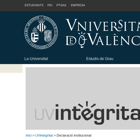
ESTUDIANTS
PDI
PTGAS
EMPRESA
La Universitat
Estudis de Grau
Inici
>
UVintegritat
> Declaració institucional