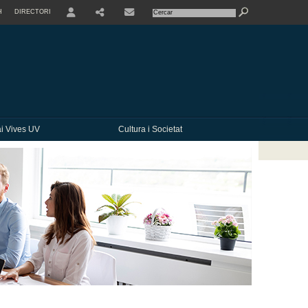
H
DIRECTORI
USER
SHARE
CONTACTE
i Vives UV
Cultura i Societat