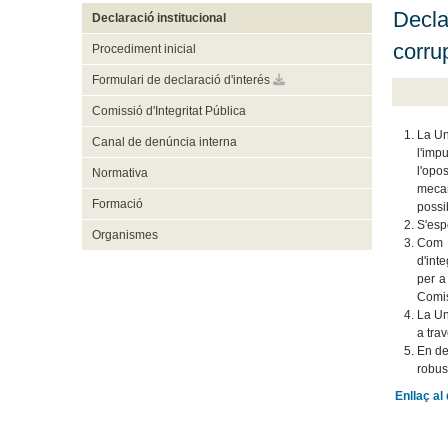
Declar
Declaració institucional
corrup
Procediment inicial
Formulari de declaració d'interés
Comissió d'Integritat Pública
La Un
Canal de denúncia interna
l'imp
l'opo
Normativa
mecan
Formació
possi
S'esp
Organismes
Com a
d'inte
per a
Comis
La Uni
a tra
En de
robus
Enllaç a