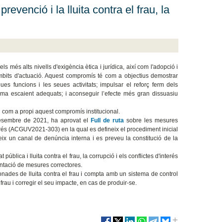
prevenció i la lluita contra el frau, la
és alts nivells d'exigència ètica i jurídica, així com l'adopció i
s àmbits d'actuació. Aquest compromís té com a objectius demostrar
seues funcions i les seues activitats; impulsar el reforç ferm dels
rma escaient adequats; i aconseguir l’efecte més gran dissuasiu
 com a propi aquest compromís institucional.
desembre de 2021, ha aprovat el
Full de ruta
sobre les mesures
d'interés (ACGUV2021-303) en la qual es defineix el procediment inicial
leix un canal de denúncia interna i es preveu la constitució de la
pública i lluita contra el frau, la corrupció i els conflictes d'interés
entació de mesures correctores.
onades de lluita contra el frau i compta amb un sistema de control
frau i corregir el seu impacte, en cas de produir-se.