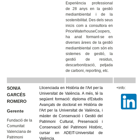
Experiència professional
de 28 anys en la gestió
mediambiental i de la
sostenibilitat. Des dels seus
inicis com a consultora en
PriceWaterhouseCoopers,
ha anat formant-se en
diverses àrees de la gestió
mediambiental com són els
sistemes de gestió, la
gestió de residus,
descarbonització, petjada
de carboni, reporting, etc.
SONIA
Llicenciada en Història de l'Art per la
+info:
Universitat de València. A més, té la
GARCÉS
següent formació: diploma d'Estudis
ROMERO
Avançats de doctorat en Història de
l'Art per la Universitat de València, i
Gerente
màster de Conservació i Gestió del
Fundació de la
Patrimoni Cultural, Preservació i
Comunitat
Conservació del Patrimoni Històric,
Valenciana de
cursar en ADEIT-Universitat de
Patrimoni
València.