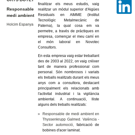
finalitzar els meus estudis, vaig
Responsable
realitzar un mòdul superior d'Aigües
Residuals en AIMME (Institut
medi ambient
Tecnològic Metalmecànic de
Holcim Espanya
Paterna), la qual cosa em va
permetre, a través de pràctiques en
empresa, començar el meu camí en
el món laboral en Novotec
Consultors.
En esta empresa vaig estar treballant
des de 2003 al 2022, on vaig créixer
tant de manera professional com
personal. Són nombrosos i variats
els treballs realitzats durant els meus
anys com a consultora, destacant
principalment els relacionats amb
l'activitat industrial i la vigilància
ambiental.
A continuació, lliste
alguns dels treballs realitzats:
Responsable de medi ambient en
Thyssenkrupp Galmed. València -
Sector automoció,
fabricació de
bobines d'acer laminat.