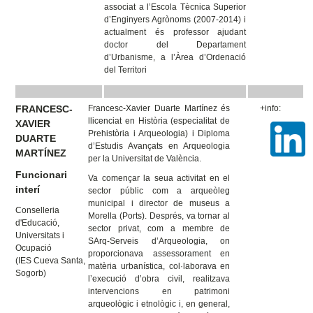
associat a l’Escola Tècnica Superior
d’Enginyers Agrònoms (2007-2014) i
actualment és professor ajudant
doctor del Departament
d’Urbanisme, a l’Àrea d’Ordenació
del Territori
FRANCESC-
Francesc-Xavier Duarte Martínez és
+info:
llicenciat en Història (especialitat de
XAVIER
Prehistòria i Arqueologia) i Diploma
DUARTE
d’Estudis Avançats en Arqueologia
MARTÍNEZ
per la Universitat de València.
Funcionari
Va començar la seua activitat en el
interí
sector públic com a arqueòleg
municipal i director de museus a
Conselleria
Morella (Ports). Després, va tornar al
d'Educació,
sector privat, com a membre de
Universitats i
SArq-Serveis d’Arqueologia, on
Ocupació
proporcionava assessorament en
(IES Cueva Santa,
matèria urbanística, col·laborava en
Sogorb)
l’execució d’obra civil, realitzava
intervencions en patrimoni
arqueològic i etnològic i, en general,