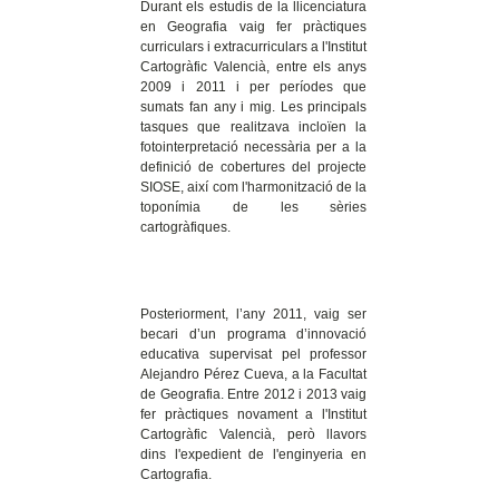
Durant els estudis de la llicenciatura
en Geografia vaig fer pràctiques
curriculars i extracurriculars a l'Institut
Cartogràfic Valencià, entre els anys
2009 i 2011 i per períodes que
sumats fan any i mig. Les principals
tasques que realitzava incloïen la
fotointerpretació necessària per a la
definició de cobertures del projecte
SIOSE, així com l'harmonització de la
toponímia de les sèries
cartogràfiques.
Posteriorment, l’any 2011, vaig ser
becari d’un programa d’innovació
educativa supervisat pel professor
Alejandro Pérez Cueva, a la Facultat
de Geografia.
Entre 2012 i 2013 vaig
fer pràctiques novament a l'Institut
Cartogràfic Valencià, però llavors
dins l'expedient de l'enginyeria en
Cartografia.