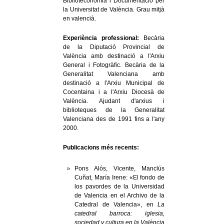
Biblioteconomia i Documentació per
la Universitat de València. Grau mitjà
en valencià.
Experiència professional:
Becària
de la Diputació Provincial de
València amb destinació a l'Arxiu
General i Fotogràfic. Becària de la
Generalitat Valenciana amb
destinació a l'Arxiu Municipal de
Cocentaina i a l'Arxiu Diocesà de
València. Ajudant d'arxius i
biblioteques de la Generalitat
Valenciana des de 1991 fins a l'any
2000.
Publicacions més recents:
Pons Alós, Vicente, Manclús
Cuñat, María Irene: «El fondo de
los pavordes de la Universidad
de Valencia en el Archivo de la
Catedral de Valencia», en
La
catedral barroca: iglesia,
sociedad y cultura en la València