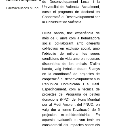
de Desenvolupament Local i la
Universitat de València. Actualment,
Farmacéuticos Mundi
curse el programa de doctorat en
Cooperació al Desenvolupament per
la Universitat de València.
D'una banda, tinc experiència de
més de 6 anys com a treballadora
social col·laborant amb diferents
col·lectius en exclusió social, amb
l’objectiu de millorar les seues
condicions de vida amb els recursos
disponibles de les entitats. D'altra
banda, vaig treballar durant 5 anys
en la coordinació de projectes de
cooperació al desenvolupament a la
República Dominicana i a Haití.
Específicament, com a tècnica de
projectes del Programa de petites
donacions (PPD), del Fons Mundial
per al Medi Ambient del PNUD, on
vaig dur a terme l'avaluació de 5
projectes microhidroelèctrics. En
aquesta avaluació es van tenir en
consideració els impactes sobre els