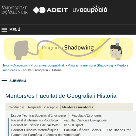
MENÚ
Inici
>
Ocupació
>
Programes ocupabilitat
>
Programa mentoria Shadowing
>
Mentors i
mentores
> Facultat Geografia i Història
SUBMENU
Mentors/es Facultat de Geografia i Història
Introducció
Requisits i inscripció
Mentors i mentores
Escola Tècnica Superior d'Enginyeria
Facultat d'Economia
Facultat d'Infermeria i Podologia
Facultat Ciències Biològiques
Facultat de Ciències de l'Activitat Física i l'Esport
Facultat Ciències Matemàtiques
Facultat Ciències Socials
Facultat de Dret
Facutat de Farmàcia i Ciències de l'Alimentació