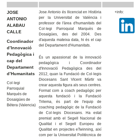
JOSE
Jose Antonio és llicenciat en Història
+info:
per la Universitat de València i
ANTONIO
professor de l'àrea d'humanitats del
ALABAU
Col·legi Parroquial Marquès de
CALLE
Dosaigües, des del 2004. Des
d'aquesta mateixa data, hi és el cap
Coordinador
del Departament d'Humanitats.
d’Innovació
Pedagògica i
És un apassionat de la innovació
cap del
pedagògica i Coordinador
Departament
d'Innovació Pedagògica des del
d’Humanitats
2012, quan la Fundació de Col·legis
Diocesans Sant VIcent Màrtir va
Col·legi
crear aquesta figura als seus centres.
Parroquial
Format com a coach pedagògic per
Marqués de
aquesta fundació i la Fundació
Dosaigües de
Trilema, és part de l'equip de
Bétera (Valencia)
coaching pedagògic de la Fundació
de Col·legis Diocesans. Ha estat
premiat amb el Segell Nacional de
Qualitat i el Segell Europeu de
Qualitat en projectes eTwinning, així
com per la Universitat Politècnica de