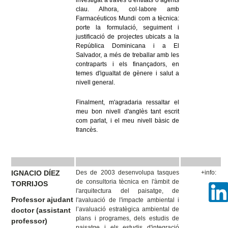
investigat a través d’entitats o agents
clau. Alhora, col·labore amb
Farmacéuticos Mundi com a tècnica:
porte la formulació, seguiment i
justificació de projectes ubicats a la
República Dominicana i a El
Salvador, a més de treballar amb les
contraparts i els finançadors, en
temes d'igualtat de gènere i salut a
nivell general.
Finalment, m'agradaria ressaltar el
meu bon nivell d'anglès tant escrit
com parlat, i el meu nivell bàsic de
francès.
IGNACIO DÍEZ
Des de 2003 desenvolupa tasques
+info:
de consultoria tècnica en l'àmbit de
TORRIJOS
l'arquitectura del paisatge, de
Professor ajudant
l'avaluació de l'impacte ambiental i
l’avaluació estratègica ambiental de
doctor (assistant
plans i programes, dels estudis de
professor)
paisatge i els estudis d'integració