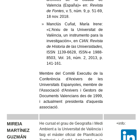
Valencia (España)» en:
Revista
de Fontes
, v. 5, núm. 9, p. 51-69,
18 nov. 2018.
Manclús Cuñat, María Irene:
«L’Arxiu de la Universitat de
València, un instrumento para la
investigación», en
CIAN. Revista
de Historia de las Universidades,
ISSN 1139-6628, ISSN-e 1988-
8503, Vol. 16, núm. 2, 2013, p.
141-161.
Membre del Comitè Executiu de la
Conferència d'Arxivers de les
Universitats Espanyoles, membre de
l'Associació d'Arxivers i Gestors de
Documents Valencians des de 1999,
i actualment presidenta d'aquesta
associació.
MIREIA
He cursat el grau de Geografia i Medi
+info:
Ambient a la Universitat de València i
MARTÍNEZ
faig el màster oficial de Planificació
GUZMÁN