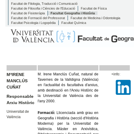
Facultat de Filologia, Traducció i Comunicació
Facultat de Filosofia i Ciències de l'Educació
Facultat de Física
Facultat de Fisioteràpia
Facultat Geografia i Història
Facultat de Formació del Professorat
Facultat de Medicina i Odontologia
Facultat Psicologia i Logopèdia
Facultat Química
MªIRENE
M. Irene Manclús Cuñat, natural de
+info:
Tavernes de la Valldigna (València)
MANCLÚS
en l'actualitat és facultativa d'arxius,
CUÑAT
amb destinació en l'Arxiu Històric de
la Universitat de València des de
Responsable
l'any 2000.
Arxiu Històric
Universitat de
Formació:
Llicenciada amb grau en
València
Geografia i Història (secció d'Història
Moderna) per la Universitat de
València. Màster en Arxivística,