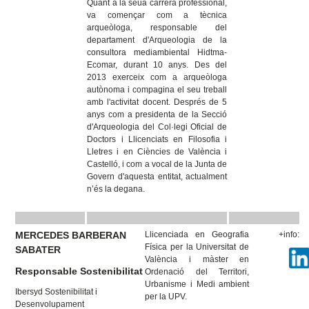
Quant a la seua carrera professional,
va començar com a tècnica
arqueòloga, responsable del
departament d'Arqueologia de la
consultora mediambiental Hidtma-
Ecomar, durant 10 anys. Des del
2013 exerceix com a arqueòloga
autònoma i compagina el seu treball
amb l'activitat docent. Després de 5
anys com a presidenta de la Secció
d'Arqueologia del Col·legi Oficial de
Doctors i Llicenciats en Filosofia i
Lletres i en Ciències de València i
Castelló, i com a vocal de la Junta de
Govern d'aquesta entitat, actualment
n’és la degana.
MERCEDES BARBERAN
Llicenciada en Geografia
+info:
Física per la Universitat de
SABATER
València i màster en
Responsable
Sostenibilitat
Ordenació del Territori,
Urbanisme i Medi ambient
Ibersyd Sostenibilitat i
per la UPV.
Desenvolupament