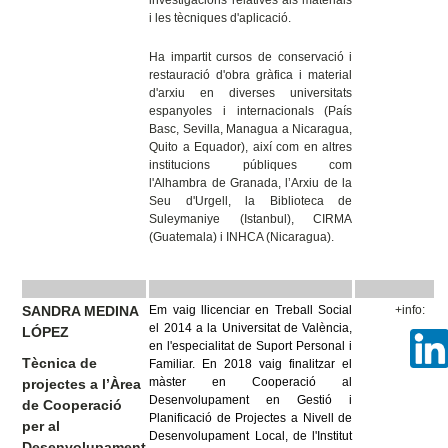
investigacions relatives als materials
i les tècniques d'aplicació.
Ha impartit cursos de conservació i
restauració d'obra gràfica i material
d'arxiu en diverses universitats
espanyoles i internacionals (País
Basc, Sevilla, Managua a Nicaragua,
Quito a Equador), així com en altres
institucions públiques com
l'Alhambra de Granada, l’Arxiu de la
Seu d'Urgell, la Biblioteca de
Suleymaniye (Istanbul), CIRMA
(Guatemala) i INHCA (Nicaragua).
SANDRA MEDINA
Em vaig llicenciar en Treball Social
+info:
el 2014 a la Universitat de València,
LÓPEZ
en l'especialitat de Suport Personal i
Tècnica de
Familiar. En 2018 vaig finalitzar el
màster en Cooperació al
projectes a l’Àrea
Desenvolupament en Gestió i
de Cooperació
Planificació de Projectes a Nivell de
per al
Desenvolupament Local, de l'Institut
Desenvolupament