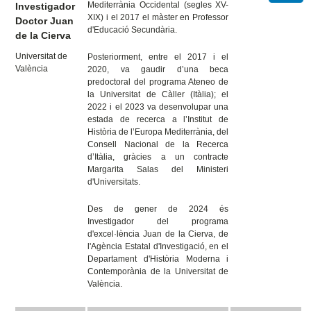
Mediterrània Occidental (segles XV-
Investigador
XIX) i el 2017 el màster en Professor
Doctor Juan
d'Educació Secundària.
de la Cierva
Universitat de
Posteriorment, entre el 2017 i el
València
2020, va gaudir d’una beca
predoctoral del programa Ateneo de
la Universitat de Càller (Itàlia); el
2022 i el 2023 va desenvolupar una
estada de recerca a l’Institut de
Història de l’Europa Mediterrània, del
Consell Nacional de la Recerca
d’Itàlia, gràcies a un contracte
Margarita Salas del Ministeri
d'Universitats.
Des de gener de 2024 és
Investigador del programa
d'excel·lència Juan de la Cierva, de
l'Agència Estatal d'Investigació, en el
Departament d'Història Moderna i
Contemporània de la Universitat de
València.