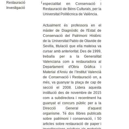
Restauració i
especialitat en Conservació i
Investigació
Restauració de Béns Culturals, per la
Universitat Politècnica de València.
Actualment és professora en el
màster de Diagnòstic de l'Estat de
Conservació del Patrimoni Històric
de la Universitat Pablo de Olavide de
Sevilla, titulació que ella mateixa va
cursar amb anterioritat. Des de 1999,
treballa per a la Generalitat
Valenciana com a restauradora al
Departament d'Obra Gràfica i
Material d'Arxiu de l’Institut Valencià
de Conservació i Restauració on, a
més, va guanyar la plaça de cap de
secció el 2008. Lidera aquesta
institució des de novembre de 2015
com a subdirectora i recentment ha
guanyat el concurs públic per a la
Direcció General d’aquest
organisme. Té dos llibres publicats
sobre patrimoni i conservació, i 50
articles sobre restauració de paper i