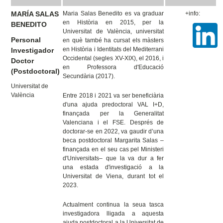
MARÍA SALAS
Maria Salas Benedito es va graduar
+info:
en Història en 2015, per la
BENEDITO
Universitat de València, universitat
Personal
en què també ha cursat els màsters
en Història i Identitats del Mediterrani
Investigador
Occidental (segles XV-XIX), el 2016, i
Doctor
en Professora d'Educació
(Postdoctoral)
Secundària (2017).
Universitat de
València
Entre 2018 i 2021 va ser beneficiària
d'una ajuda predoctoral VAL I+D,
finançada per la Generalitat
Valenciana i el FSE. Després de
doctorar-se en 2022, va gaudir d’una
beca postdoctoral Margarita Salas –
finançada en el seu cas pel Ministeri
d'Universitats– que la va dur a fer
una estada d'investigació a la
Universitat de Viena, durant tot el
2023.
Actualment continua la seua tasca
investigadora lligada a aquesta
ajuda postdoctoral a la Universitat de