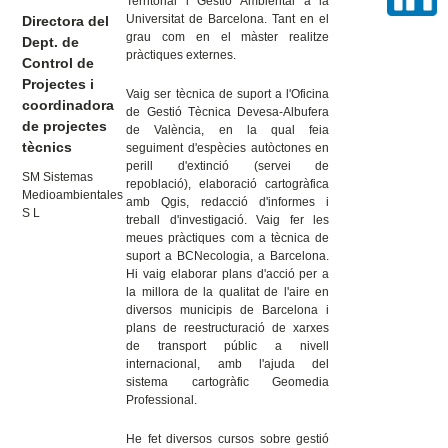
Territorial i Gestió Ambiental a la
Universitat de Barcelona. Tant en el
Directora del
grau com en el màster realitze
Dept. de
pràctiques externes.
Control de
Projectes i
Vaig ser tècnica de suport a l'Oficina
coordinadora
de Gestió Tècnica Devesa-Albufera
de projectes
de València, en la qual feia
tècnics
seguiment d'espècies autòctones en
perill d'extinció (servei de
SM Sistemas
repoblació), elaboració cartogràfica
Medioambientales
amb Qgis, redacció d'informes i
S L
treball d'investigació. Vaig fer les
meues pràctiques com a tècnica de
suport a BCNecologia, a Barcelona.
Hi vaig elaborar plans d'acció per a
la millora de la qualitat de l'aire en
diversos municipis de Barcelona i
plans de reestructuració de xarxes
de transport públic a nivell
internacional, amb l'ajuda del
sistema cartogràfic Geomedia
Professional.
He fet diversos cursos sobre gestió