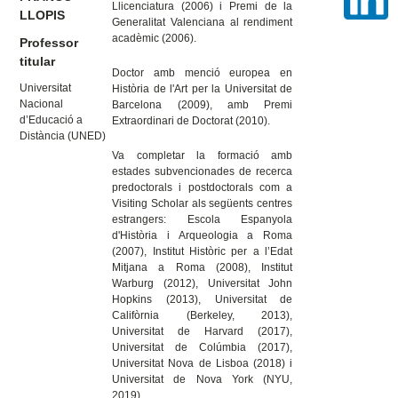
Llicenciatura (2006) i Premi de la
LLOPIS
Generalitat Valenciana al rendiment
acadèmic (2006).
Professor
titular
Doctor amb menció europea en
Universitat
Història de l'Art per la Universitat de
Nacional
Barcelona (2009), amb Premi
d’Educació a
Extraordinari de Doctorat (2010).
Distància (UNED)
Va completar la formació amb
estades subvencionades de recerca
predoctorals i postdoctorals com a
Visiting Scholar als següents centres
estrangers: Escola Espanyola
d'Història i Arqueologia a Roma
(2007), Institut Històric per a l’Edat
Mitjana a Roma (2008), Institut
Warburg (2012), Universitat John
Hopkins (2013), Universitat de
Califòrnia (Berkeley, 2013),
Universitat de Harvard (2017),
Universitat de Colúmbia (2017),
Universitat Nova de Lisboa (2018) i
Universitat de Nova York (NYU,
2019).