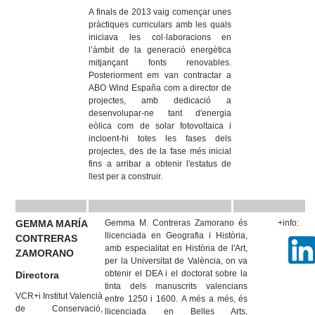
A finals de 2013 vaig començar unes
pràctiques curriculars amb les quals
iniciava les col·laboracions en
l’àmbit de la generació energètica
mitjançant fonts renovables.
Posteriorment em van contractar a
ABO Wind España com a director de
projectes, amb dedicació a
desenvolupar-ne tant d'energia
eòlica com de solar fotovoltaica i
incloent-hi totes les fases dels
projectes, des de la fase més inicial
fins a arribar a obtenir l'estatus de
llest per a construir.
GEMMA MARÍA
Gemma M. Contreras Zamorano és
+info:
llicenciada en Geografia i Història,
CONTRERAS
amb especialitat en Història de l'Art,
ZAMORANO
per la Universitat de València, on va
obtenir el DEA i el doctorat sobre la
Directora
tinta dels manuscrits valencians
VCR+i Institut Valencià
entre 1250 i 1600. A més a més, és
de Conservació,
llicenciada en Belles Arts,