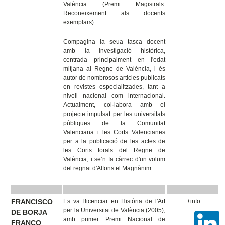
València (Premi Magistrals.
Reconeixement als docents
exemplars).
Compagina la seua tasca docent
amb la investigació històrica,
centrada principalment en l'edat
mitjana al Regne de València, i és
autor de nombrosos articles publicats
en revistes especialitzades, tant a
nivell nacional com internacional.
Actualment, col·labora amb el
projecte impulsat per les universitats
públiques de la Comunitat
Valenciana i les Corts Valencianes
per a la publicació de les actes de
les Corts forals del Regne de
València, i se’n fa càrrec d'un volum
del regnat d'Alfons el Magnànim.
FRANCISCO
Es va llicenciar en Història de l'Art
+info:
per la Universitat de València (2005),
DE BORJA
amb primer Premi Nacional de
FRANCO