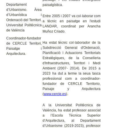
Departament
paisatgística.
d’Urbanismo. Àrea
d’Urbanística i
Entre 2005 i 2007 va col·laborar com
Ordenació del Territori.
a tècnic en paisatge en l'estudi
Universitat Politècnica
LANDAR, coordinat per Arancha
de València
Muñoz Criado.
Coordinador-fundador
Ha estat tècnic col·laborador de la
de CERCLE Territori,
Subdirecció General d'Ordenació,
Paisatge i
Planificació i Actuacions Territorials
Arquitectura.
Estratègiques, de la Conselleria
d'Infraestructures, Territori i Medi
Ambient (2007- 2014). De 2015 a
2023 ha dut a terme la seua tasca
professional com a coordinador-
fundador de CERCLE Territorio,
Paisaje y Arquitectura
(
www.cercle.es
).
A la Universitat Politècnica de
València, ha estat professor associat
a l’Escola Tècnica Superior
d’Arquitectura, al Departament
d’Urbanisme (2019-2023), professor