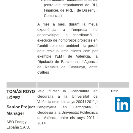
(entre els departament de RH,
Financer, de PRL i de Disseny i
Comercial).
A més a més, durant la meua
experiència a l'empresa he
desenvolupat la coordinació i
execució de nombrosos projectes en
l'àmbit del medi ambient i la gestió
dels residus, amb clients com per
exemple l'EMT de València, la
Diputació de Barcelona i l’Agència
de Residus de Catalunya, entre
d'altres
TOMÁS ROYO
Vaig cursar la llicenciatura en
+info:
Geografia a la Universitat de
LÓPEZ
València entre els anys 2004 i 2011, i
Senior Project
l’enginyeria en Cartografia i
Geodèsia a la Universitat Politècnica
Manager
de València entre els anys 2011 i
ABO Energy
2014.
España S.A.U.