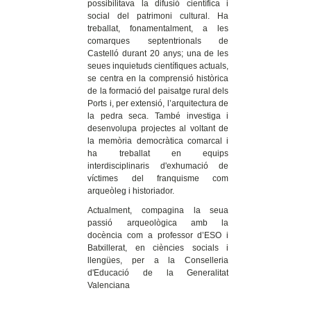
possibilitava la difusió científica i
social del patrimoni cultural. Ha
treballat, fonamentalment, a les
comarques septentrionals de
Castelló durant 20 anys; una de les
seues inquietuds científiques actuals,
se centra en la comprensió històrica
de la formació del paisatge rural dels
Ports i, per extensió, l’arquitectura de
la pedra seca. També investiga i
desenvolupa projectes al voltant de
la memòria democràtica comarcal i
ha treballat en equips
interdisciplinaris d'exhumació de
víctimes del franquisme com
arqueòleg i historiador.
Actualment, compagina la seua
passió arqueològica amb la
docència com a professor d’ESO i
Batxillerat, en ciències socials i
llengües, per a la Conselleria
d'Educació de la Generalitat
Valenciana