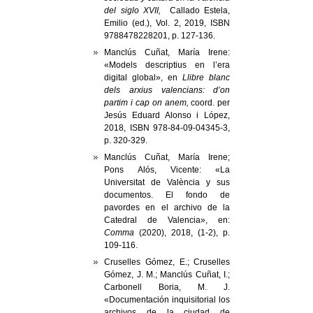
del siglo XVII,
Callado Estela,
Emilio (ed.), Vol. 2, 2019, ISBN
9788478228201, p. 127-136.
Manclús Cuñat, María Irene:
«Models descriptius en l’era
digital global», en
Llibre blanc
dels arxius valencians: d’on
partim i cap on anem,
coord. per
Jesús Eduard Alonso i López,
2018, ISBN 978-84-09-04345-3,
p. 320-329.
Manclús Cuñat, María Irene;
Pons Alós, Vicente: «La
Universitat de València y sus
documentos. El fondo de
pavordes en el archivo
de la
Catedral de Valencia», en:
Comma
(2020), 2018, (1-2), p.
109-116.
Cruselles Gómez, E.; Cruselles
Gómez, J. M.; Manclús Cuñat, I.;
Carbonell Boria, M. J.
«Documentación inquisitorial los
archivos de la ciudad de