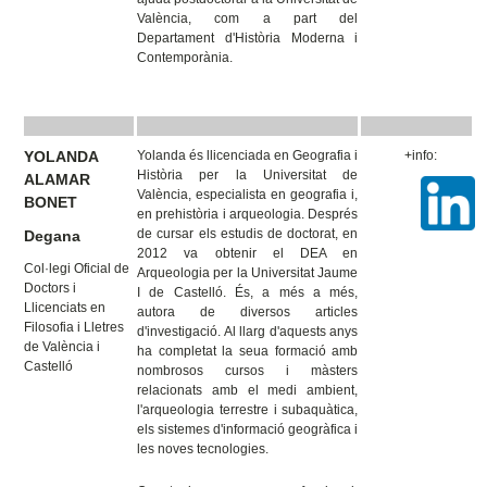
València, com a part del
Departament d'Història Moderna i
Contemporània.
YOLANDA
Yolanda és llicenciada en Geografia i
+info:
Història per la Universitat de
ALAMAR
València, especialista en geografia i,
BONET
en prehistòria i arqueologia. Després
de cursar els estudis de doctorat, en
Degana
2012 va obtenir el DEA en
Col·legi Oficial de
Arqueologia per la Universitat Jaume
Doctors i
I de Castelló. És, a més a més,
Llicenciats en
autora de diversos articles
Filosofia i Lletres
d'investigació. Al llarg d'aquests anys
de València i
ha completat la seua formació amb
Castelló
nombrosos cursos i màsters
relacionats amb el medi ambient,
l'arqueologia terrestre i subaquàtica,
els sistemes d'informació geogràfica i
les noves tecnologies.