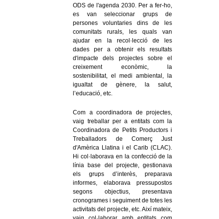
ODS de l'agenda 2030. Per a fer-ho,
es van seleccionar grups de
persones voluntaries dins de les
comunitats rurals, les quals van
ajudar en la recol·lecció de les
dades per a obtenir els resultats
d'impacte dels projectes sobre el
creixement econòmic, la
sostenibilitat, el medi ambiental, la
igualtat de gènere, la salut,
l’educació, etc.
Com a coordinadora de projectes,
vaig treballar per a entitats com la
Coordinadora de Petits Productors i
Treballadors de Comerç Just
d'Amèrica
Llatina i el Carib (CLAC).
Hi col·laborava en la confecció de la
línia base del projecte, gestionava
els grups d’interès, preparava
informes, elaborava pressupostos
segons objectius, presentava
cronogrames i seguiment de totes les
activitats del projecte, etc. Així mateix,
vaig col·laborar amb entitats com