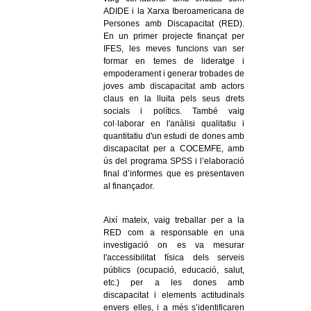
ADIDE i la Xarxa Iberoamericana de
Persones amb Discapacitat (RED).
En un primer projecte finançat per
IFES, les meves funcions van ser
formar en temes de lideratge i
empoderament i generar trobades de
joves amb discapacitat amb actors
claus en la lluita pels seus drets
socials i polítics. També vaig
col·laborar en l'anàlisi qualitatiu i
quantitatiu d'un estudi de dones amb
discapacitat per a COCEMFE, amb
ús del programa SPSS i l’elaboració
final d’informes que es presentaven
al finançador.
Així mateix, vaig treballar per a la
RED com a responsable en una
investigació on es va mesurar
l'accessibilitat física dels serveis
públics (ocupació, educació, salut,
etc.) per a les dones amb
discapacitat i elements actitudinals
envers elles, i a més s’identificaren