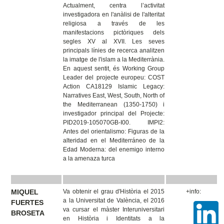
Actualment, centra l’activitat
investigadora en l'anàlisi de l'alteritat
religiosa a través de les
manifestacions pictòriques dels
segles XV al XVII. Les seves
principals línies de recerca analitzen
la imatge de l'islam a la Mediterrània.
En aquest sentit, és Working Group
Leader del projecte europeu: COST
Action CA18129 Islamic Legacy:
Narratives East, West, South, North of
the Mediterranean (1350-1750) i
investigador principal del Projecte:
PID2019-105070GB-I00. IMPI2:
Antes del orientalismo: Figuras de la
alteridad en el Mediterráneo de la
Edad Moderna: del enemigo interno
a la amenaza turca
MIQUEL
Va obtenir el grau d'Història el 2015
+info:
a la Universitat de València, el 2016
FUERTES
va cursar el màster Interuniversitari
BROSETA
en Història i Identitats a la