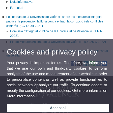
Nota informativa
Formulari
Full de ruta de la Universitat de València sobre les mesures d'integritat
pública, la prevenció i la lluita contra el frau, la corrupció i els conflictes
d'interés. (CG 13-XII-2021).
Comissió d'Integritat Pública de la Universitat de València. (CG 1-II-
2022).
Pla de Mesures Antifrau de la Universitat de València. (CG 25-X-2022).
Cookies and privacy policy
Notes jurídiques sobre l'ordenació de la docència respecte del professorat
universitari
Your privacy is important for us. Therefore, we inform you
that we use our own and third-party cookies to perform
analysis of the use and measurement of our website in order
to personalize content,as well as provide functionalities to
social networks or analyze our traffic. To continue accept or
modify the configuration of our cookies. Get more information
More information
Office of the General Secretary
Accept all