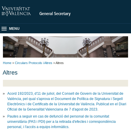
MENU
Home
>
Circulars Protocols i Altres
> Altres
Altres
Acord 192/2023, d'11 de juliol, del Consell de Govern de la Universitat de
València, pel qual s'aprova el Document de Política de Signatura i Segell
Electrònics i de Certificats de la Universitat de València. Publicat en el Diari
Oficial de la Generalitat Valenciana de 7 d'agost de 2023.
Pautes a seguir en cas de defunció del personal de la comunitat
universitària (PAS i PDI) per a la retirada d'efectes i correspondència
personal, i l'accés a equips informàtics.