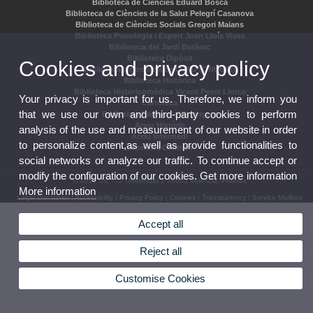
Biblioteca de Ciències Eduard Boscà
Biblioteca de Ciències de la Salut Pelegrí Casanova
Biblioteca de Ciències Socials Gregori Maians
Biblioteca Psicologia i Esport Joan Lluís Vives
Biblioteca del Jardí Botànic
Biblioteca Dipòsit
Cookies and privacy policy
Biblioteca dipositària de l'ONU (ONUBIB)
Biblioteca Històrica
Biblioteca Historicomèdica Vicent Peset Llorca
Your privacy is important for us. Therefore, we inform you
Cartoteca
that we use our own and third-party cookies to perform
Biblioteca Campus d'Ontinyent
Arxiu Històric
analysis of the use and measurement of our website in order
Arxiu Intermedi
to personalize content,as well as provide functionalities to
Seccions Centrals
social networks or analyze our traffic. To continue accept or
modify the configuration of our cookies. Get more information
© 2026 UV. - C/ Universitat 2 46003 València.
Phones
More information
Legal Disclaimer
|
Accessibility
|
Privacy Policy
|
Cookies
|
Transparency
|
Service Mailbox
Accept all
Reject all
Customise Cookies